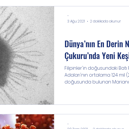
-
3 Ağu 2021
2 dakikada okunur
Buluş/Haber
Dünya’nın En Derin 
Çukuru’nda Yeni Keşi
Filipinler'in doğusundaki Batı
Adaları'nın ortalama 124 mil 
doğusunda bulunan Mariana ç
-