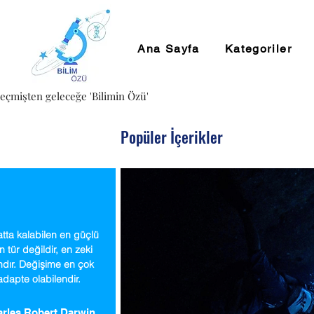
Ana Sayfa
Kategoriler
eçmişten geleceğe 'Bilimin Özü'
Popüler İçerikler
tta kalabilen en güçlü
n tür değildir, en zeki
ndır. Değişime en çok
adapte olabilendir.
rles Robert Darwin