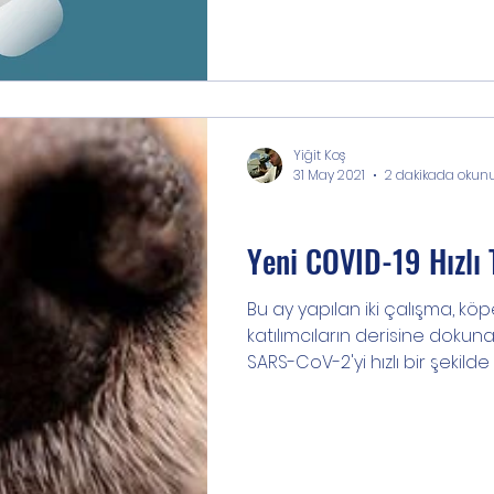
Yiğit Koş
31 May 2021
2 dakikada okun
Bilgi
Yeni COVID-19 Hızlı 
Bu ay yapılan iki çalışma, kö
katılımcıların derisine doku
SARS-CoV-2'yi hızlı bir şekilde t