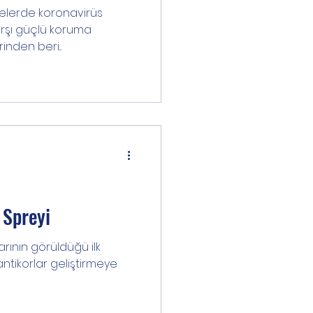
arelerde koronavirüs
rşı güçlü koruma
inden beri...
 Spreyi
arının görüldüğü ilk
ntikorlar geliştirmeye