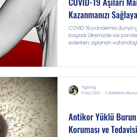
COVID-19 Aşıları Man
Kazanmanızı Sağlaya
COVID-19 pandemisi dünya g
başladı. Ülkemizde ise pan
ederken, aşılanan vatandaşları
Yiğit Koş
9 Haz 2021
2 dakikada okunu
Buluş/Haber
Antikor Yüklü Burun
Koruması ve Tedavisi