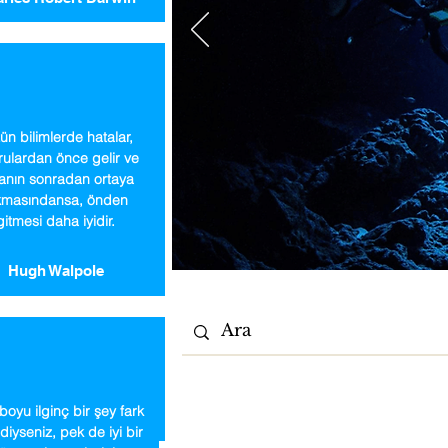
ün bilimlerde hatalar,
ulardan önce gelir ve
anın sonradan ortaya
kmasındansa, önden
gitmesi daha iyidir.
Hugh Walpole
oyu ilginç bir şey fark
iyseniz, pek de iyi bir