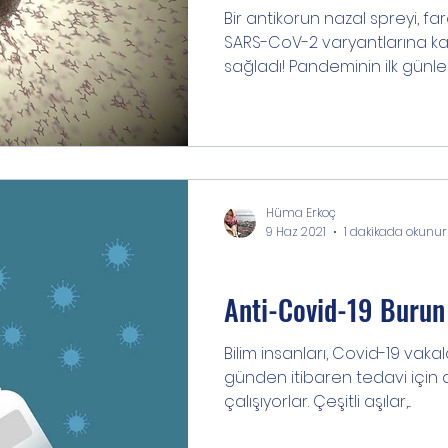
Bir antikorun nazal spreyi, f
SARS-CoV-2 varyantlarına ka
sağladı! Pandeminin ilk günler
Hüma Erkoç
9 Haz 2021
1 dakikada okunur
Bilgi
Anti-Covid-19 Burun
Bilim insanları, Covid-19 vakal
günden itibaren tedavi için a
çalışıyorlar. Çeşitli aşılar,...