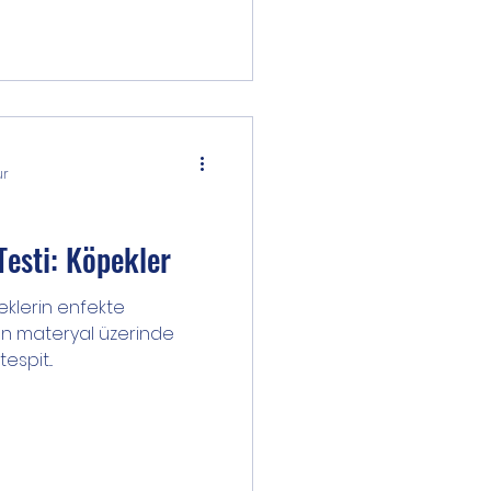
ur
Testi: Köpekler
peklerin enfekte
nan materyal üzerinde
espit...