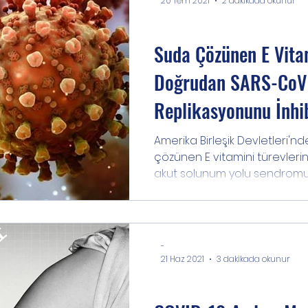
20 Tem 2021
2 dakikada okunur
Bilgi
Suda Çözünen E Vitam
Doğrudan SARS-CoV 
Replikasyonunu İnhib
Amerika Birleşik Devletleri'nd
çözünen E vitamini türevlerini
akut solunum yolu sendromun
-
21 Haz 2021
3 dakikada okunur
Bilgi