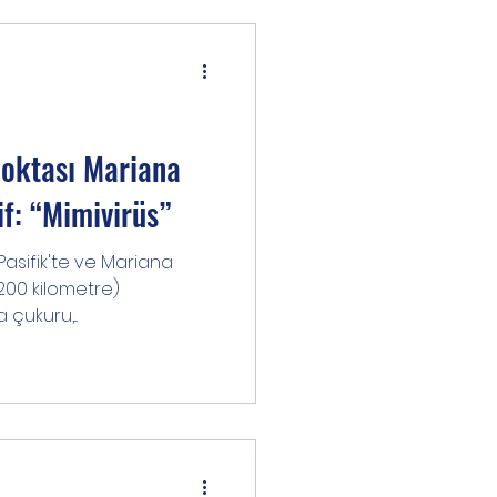
Noktası Mariana
f: “Mimivirüs”
 Pasifik'te ve Mariana
(200 kilometre)
ukuru,...