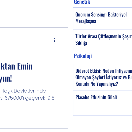
Genetik
Quorum Sensing: Bakteriyel
Mesajlaşma
Türler Arası Çiftleşmenin Şaşırt
Sıklığı
Psikoloji
aktan Emin
Diderot Etkisi: Neden İhtiyacım
yun!
Olmayan Şeyleri İstiyoruz ve Bu
Konuda Ne Yapmalıyız?
rleşik Devletleri'nde
Plasebo Etkisinin Gücü
ı 675.000'i geçerek 1918