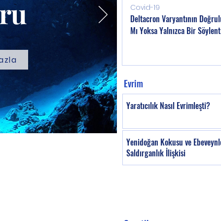
ru
Covid-19
Deltacron Varyantının Doğrul
Mı Yoksa Yalnızca Bir Söylent
azla
Evrim
Yaratıcılık Nasıl Evrimleşti?
Yenidoğan Kokusu ve Ebeveynl
Saldırganlık İlişkisi