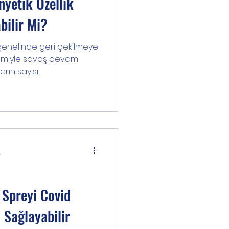
yetik Özellik
bilir Mi?
enelinde geri çekilmeye
demiyle savaş devam
n sayısı...
r
 Spreyi Covid
 Sağlayabilir