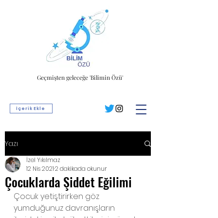
Geçmişten geleceğe 'Bilimin Özü'
İçerik Ekle
Yazı
İzel Yıkılmaz
12 Nis 2021
2 dakikada okunur
Çocuklarda Şiddet Eğilimi
Çocuk yetiştirirken göz 
yumduğunuz davranışların 