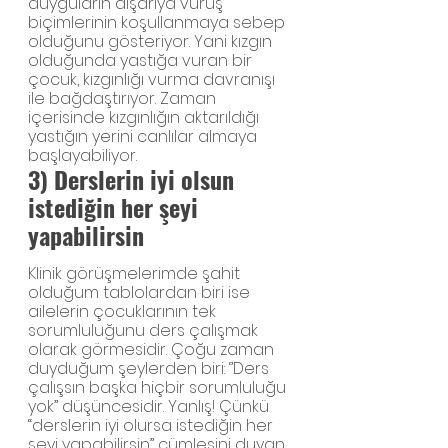
duyguların dışarıya vuruş 
biçimlerinin koşullanmaya sebep 
olduğunu gösteriyor. Yani kızgın 
olduğunda yastığa vuran bir 
çocuk, kızgınlığı vurma davranışı 
ile bağdaştırıyor. Zaman 
içerisinde kızgınlığın aktarıldığı 
yastığın yerini canlılar almaya 
başlayabiliyor.
3) Derslerin iyi olsun 
istediğin her şeyi 
yapabilirsin
Klinik görüşmelerimde şahit 
olduğum tablolardan biri ise 
ailelerin çocuklarının tek 
sorumluluğunu ders çalışmak 
olarak görmesidir. Çoğu zaman 
duyduğum şeylerden biri: ‘’Ders 
çalışsın başka hiçbir sorumluluğu 
yok’’ düşüncesidir. Yanlış! Çünkü 
“derslerin iyi olursa istediğin her 
şeyi yapabilirsin” cümlesini duyan 