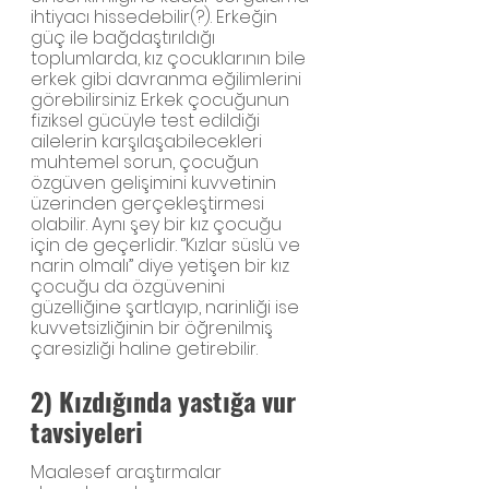
ihtiyacı hissedebilir(?). Erkeğin 
güç ile bağdaştırıldığı 
toplumlarda, kız çocuklarının bile 
erkek gibi davranma eğilimlerini 
görebilirsiniz. Erkek çocuğunun 
fiziksel gücüyle test edildiği 
ailelerin karşılaşabilecekleri 
muhtemel sorun, çocuğun 
özgüven gelişimini kuvvetinin 
üzerinden gerçekleştirmesi 
olabilir. Aynı şey bir kız çocuğu 
için de geçerlidir. ‘’Kızlar süslü ve 
narin olmalı’’ diye yetişen bir kız 
çocuğu da özgüvenini 
güzelliğine şartlayıp, narinliği ise 
kuvvetsizliğinin bir öğrenilmiş 
çaresizliği haline getirebilir.
2) Kızdığında yastığa vur 
tavsiyeleri
Maalesef araştırmalar 