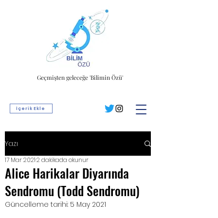
Geçmişten geleceğe 'Bilimin Özü'
İçerik Ekle
Yazı
17 Mar 2021
2 dakikada okunur
Alice Harikalar Diyarında
Sendromu (Todd Sendromu)
Güncelleme tarihi:
5 May 2021