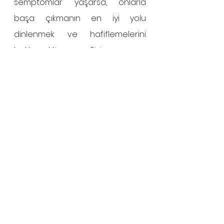
semptomlar yaşarsa, onlarla 
başa çıkmanın en iyi yolu 
dinlenmek ve hafiflemelerini 
beklemektir. Sizin ve 
doktorunuzun AWS ataklarının 
altta yatan nedeni olduğundan 
şüphelenilen şeyleri tedavi 
etmek, bir atağın önlenmesine 
yardımcı olabilir. Örneğin, migren 
yaşarsanız, bunları tedavi etmek 
gelecekteki atakları önleyebilir. 
Benzer şekilde, bir enfeksiyonu 
tedavi etmek semptomları 
durdurmaya yardımcı olabilir. Siz 