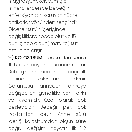
magnezyum, kalsiyum gibi 
minerallerden ve bebeğin 
enfeksiyondan koruyan hücre, 
antikorlar yönünden zengindir. 
Giderek sütün içeriğinde 
değişikliklere sebep olur ve 15 
gün içinde olgun( matüre) süt 
özelliğine erişir.
1-) KOLOSTRUM: 
Doğumdan sonra 
ilk 5 gün boyunca salınan süttür. 
Bebeğin memeden alacağı ilk 
besine kolostrum denir. 
Görüntüsü anneden anneye 
değişebilen genellikle sarı renkli 
ve kıvamlıdır. Özel olarak çok 
besleyicidir. Bebeği pek çok 
hastalıktan korur. Anne sütü 
içeriği kolostrumdan olgun süre 
doğru değişimi hayatın ilk 1-2 