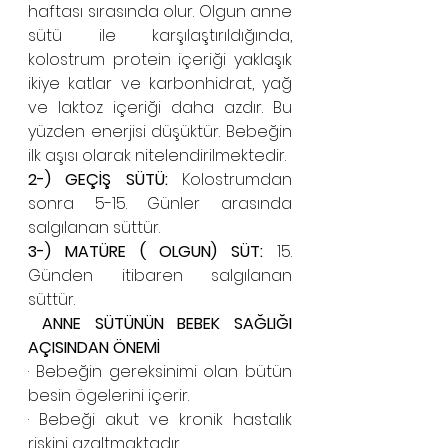
haftası sırasında olur. Olgun anne 
sütü ile karşılaştırıldığında, 
kolostrum protein içeriği yaklaşık 
ikiye katlar ve karbonhidrat, yağ 
ve laktoz içeriği daha azdır. Bu 
yüzden enerjisi düşüktür. Bebeğin 
ilk aşısı olarak nitelendirilmektedir.
2-) GEÇİŞ SÜTÜ:
 Kolostrumdan 
sonra 5-15. Günler arasında 
salgılanan süttür.
3-) MATÜRE ( OLGUN) SÜT:
 15. 
Günden itibaren salgılanan 
süttür.
 ANNE SÜTÜNÜN BEBEK SAĞLIĞI 
AÇISINDAN ÖNEMİ
· Bebeğin gereksinimi olan bütün 
besin ögelerini içerir.
· Bebeği akut ve kronik hastalık 
riskini azaltmaktadır.