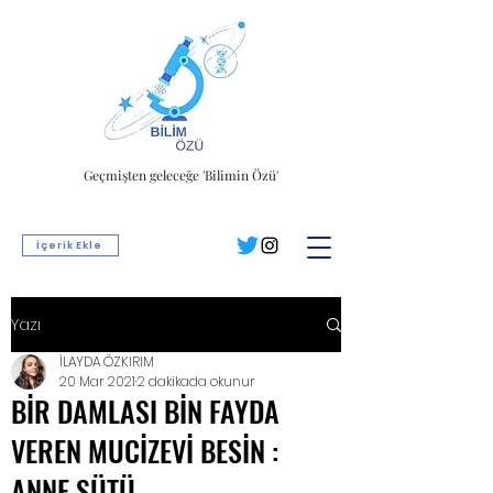
Geçmişten geleceğe 'Bilimin Özü'
İçerik Ekle
Yazı
İLAYDA ÖZKIRIM
20 Mar 2021
2 dakikada okunur
BİR DAMLASI BİN FAYDA
VEREN MUCİZEVİ BESİN :
ANNE SÜTÜ