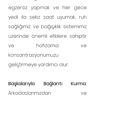
egzersiz yapmak ve her gece 
yedi ila sekiz saat uyumak, ruh 
sağlığımız ve bağışıklık sistemimiz 
üzerinde önemli etkilere sahiptir 
ve hafızamızı ve 
konsantrasyonumuzu 
geliştirmeye yardımcı olur.
Başkalarıyla Bağlantı Kurma:
Arkadaşlarımızdan ve 
sevdiklerimizden fiziksel olarak 
uzak durmamız gerekebilirken, 
sosyal olarak uzak olmamız 
gerekmez. Mass General'deki 