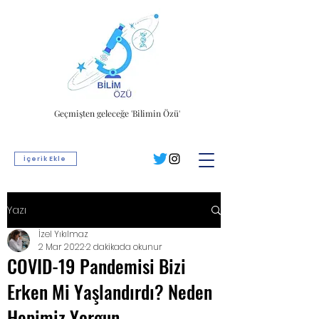
Geçmişten geleceğe 'Bilimin Özü'
İçerik Ekle
Yazı
İzel Yıkılmaz
2 Mar 2022
2 dakikada okunur
COVID-19 Pandemisi Bizi
Erken Mi Yaşlandırdı? Neden
Hepimiz Yorgun