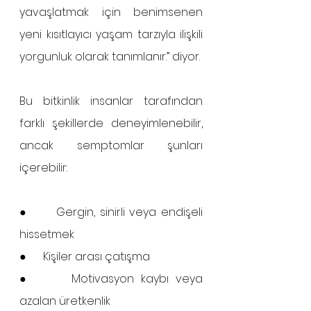
yavaşlatmak için benimsenen 
yeni kısıtlayıcı yaşam tarzıyla ilişkili 
yorgunluk olarak tanımlanır.” diyor.
Bu bitkinlik insanlar tarafından 
farklı şekillerde deneyimlenebilir, 
ancak semptomlar şunları 
içerebilir:
●      Gergin, sinirli veya endişeli 
hissetmek
●      Kişiler arası çatışma
●      Motivasyon kaybı veya 
azalan üretkenlik