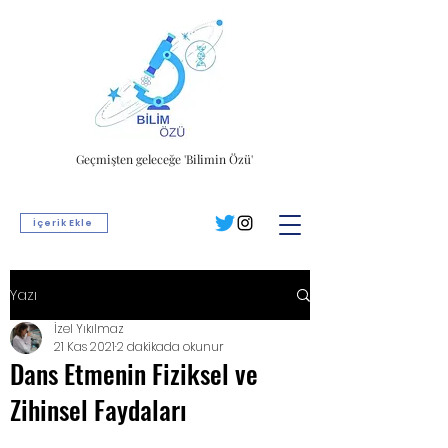
Geçmişten geleceğe 'Bilimin Özü'
İçerik Ekle
Yazı
İzel Yıkılmaz
21 Kas 2021
2 dakikada okunur
Dans Etmenin Fiziksel ve
Zihinsel Faydaları