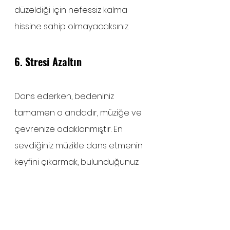
düzeldiği için nefessiz kalma 
hissine sahip olmayacaksınız.
6. Stresi Azaltın
Dans ederken, bedeniniz 
tamamen o andadır, müziğe ve 
çevrenize odaklanmıştır. En 
sevdiğiniz müzikle dans etmenin 
keyfini çıkarmak, bulunduğunuz 
ana kesinlikle odaklanmanıza 
yardımcı olabilir ve beyninizin 
ürettiği kortizol miktarını azaltarak 
(stresle ilişkili hormon), stres ve 