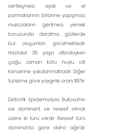
sertleşmesi, ayak ve el 
parmaklarının birbirine yapışması, 
mukozaların gerilmesi, yemek 
borusunda daralma, gözlerde 
bül oluşumları görülmektedir. 
Hastalar 35 yaşın altındayken 
çoğu zaman kötü huylu cilt 
kanserine yakalanmaktadır. Diğer 
türlerine göre yaygınlık oranı %5’tir.
Distrofik Epidermolysis Bullosa’nın 
ise dominant ve resesif olmak 
üzere iki türü vardır. Resesif türü 
dominanta göre daha ağırdır. 