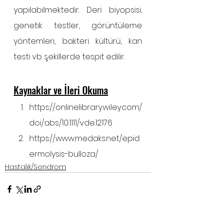
yapılabilmektedir. Deri biyopsisi, 
genetik testler, görüntüleme 
yöntemleri, bakteri kültürü, kan 
testi vb. şekillerde tespit edilir.
Kaynaklar ve İleri Okuma
https://onlinelibrary.wiley.com/
doi/abs/10.1111/vde.12176
https://www.medaks.net/epid
ermolysis-bulloza/
Hastalık/Sendrom