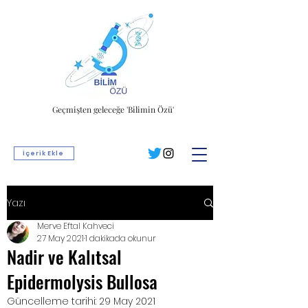
Geçmişten geleceğe 'Bilimin Özü'
İçerik Ekle
Yazı
Merve Eftal Kahveci
27 May 2021
1 dakikada okunur
Nadir ve Kalıtsal
Epidermolysis Bullosa
Güncelleme tarihi:
29 May 2021