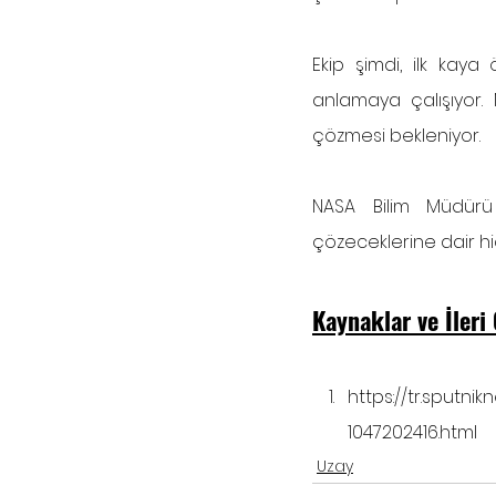
Ekip şimdi, ilk kaya
anlamaya çalışıyor.
çözmesi bekleniyor.
NASA Bilim Müdürü
çözeceklerine dair hiç
Kaynaklar ve İler
https://tr.sputn
1047202416.html
Uzay