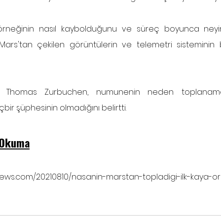
 örneğinin nasıl kaybolduğunu ve süreç boyunca neyin y
 Mars'tan çekilen görüntülerin ve telemetri sisteminin
 Thomas Zurbuchen, numunenin neden toplanamadı
bir şüphesinin olmadığını belirtti.
i Okuma
iknews.com/20210810/nasanin-marstan-topladigi-ilk-kaya-o