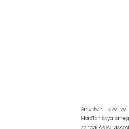
Amerikan Hava ve Uz
Mars’tan kaya örneğ
sondaj
 deliği açara