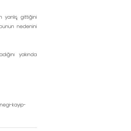
anlış gittiğini 
 bunun nedenini 
ğını yakında 
rnegi-kayip-