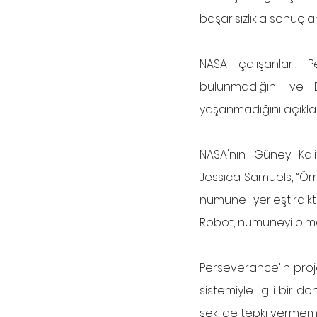
başarısızlıkla sonuçlan
NASA çalışanları, 
bulunmadığını ve
yaşanmadığını açıklad
NASA'nın Güney Kali
Jessica Samuels, “Ö
numune yerleştirdik
Robot, numuneyi olmas
Perseverance'ın proj
sistemiyle ilgili bir
şekilde tepki vermeme