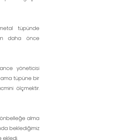
metal tüpünde 
un daha önce 
nce yöneticisi 
ama tüpüne bir 
ini ölçmektir. 
 önbelleğe alma 
nda beklediğimiz 
 ekledi.