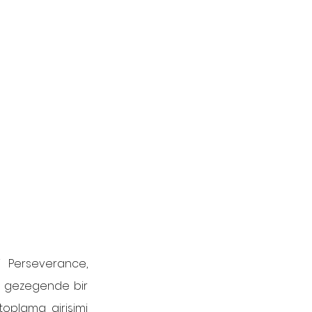
 Perseverance, 
 aracı, kızıl gezegende bir 
oplama girişimi 