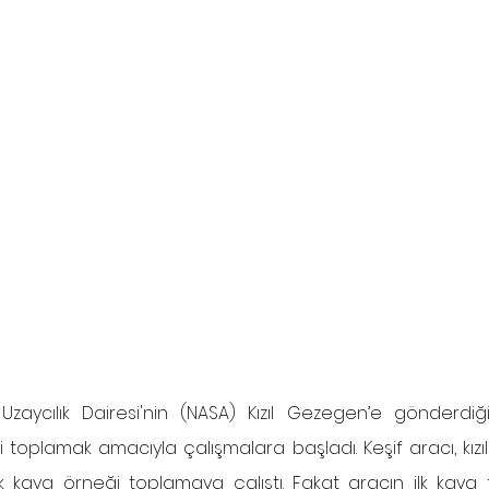
aycılık Dairesi'nin (NASA) Kızıl Gezegen’e gönderdiği
i toplamak amacıyla çalışmalara başladı. 
Keşif
k kaya örneği toplamaya çalıştı. Fakat aracın ilk kaya t