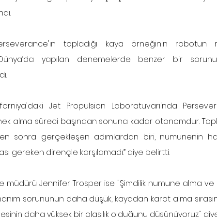
dı.  
Perseverance'ın topladığı kaya örneğinin robotun 
 Dünya’da yapılan denemelerde benzer bir sorun
ı.
forniya'daki Jet Propulsion Laboratuvarı'nda Persevera
rnek alma süreci başından sonuna kadar otonomdur. Topl
ten sonra gerçekleşen adımlardan biri, numunenin hacm
ı gereken dirençle karşılamadı.” diye belirtti.
e müdürü Jennifer Trosper ise "Şimdilik numune alma ve
 donanım sorununun daha düşük, kayadan karot alma sırası
sinin daha yüksek bir olasılık olduğunu düşünüyoruz." diye