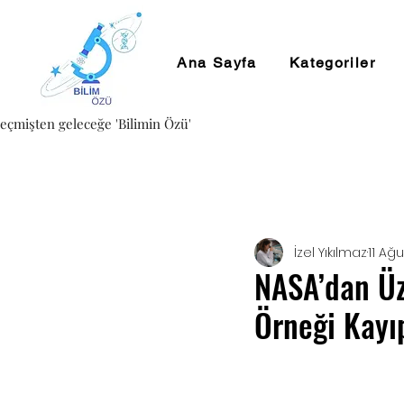
Ana Sayfa
Kategoriler
eçmişten geleceğe 'Bilimin Özü'
İzel Yıkılmaz
11 Ağu
NASA’dan Üz
Örneği Kayı