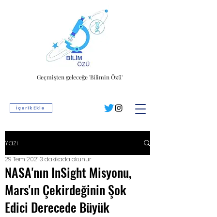
Geçmişten geleceğe 'Bilimin Özü'
İçerik Ekle
Yazı
29 Tem 2021
3 dakikada okunur
NASA'nın InSight Misyonu,
Mars'ın Çekirdeğinin Şok
Edici Derecede Büyük