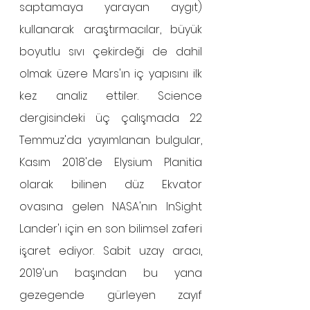
saptamaya yarayan aygıt) 
kullanarak araştırmacılar, büyük 
boyutlu sıvı çekirdeği de dahil 
olmak üzere Mars'ın iç yapısını ilk 
kez analiz ettiler. Science 
dergisindeki üç çalışmada 22 
Temmuz'da yayımlanan bulgular, 
Kasım 2018'de Elysium Planitia 
olarak bilinen düz Ekvator 
ovasına gelen NASA'nın InSight 
Lander'ı için en son bilimsel zaferi 
işaret ediyor. Sabit uzay aracı, 
2019'un başından bu yana 
gezegende gürleyen zayıf 