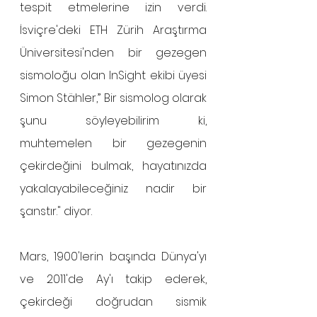
tespit etmelerine izin verdi. 
İsviçre'deki ETH Zürih Araştırma 
Üniversitesi'nden bir gezegen 
sismoloğu olan InSight ekibi üyesi 
Simon Stähler,” Bir sismolog olarak 
şunu söyleyebilirim ki, 
muhtemelen bir gezegenin 
çekirdeğini bulmak, hayatınızda 
yakalayabileceğiniz nadir bir 
şanstır." diyor.
Mars, 1900'lerin başında Dünya'yı 
ve 2011'de Ay'ı takip ederek, 
çekirdeği doğrudan sismik 