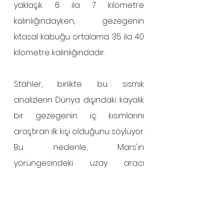
yaklaşık 6 ila 7 kilometre 
kalınlığındayken, gezegenin 
kıtasal kabuğu ortalama 35 ila 40 
kilometre kalınlığındadır.
Stähler, birlikte bu sismik 
analizlerin Dünya dışındaki kayalık 
bir gezegenin iç kısımlarını 
araştıran ilk kişi olduğunu söylüyor. 
Bu nedenle, Mars'ın 
yörüngesindeki uzay aracı 
tarafından yapılan ölçümler için 
“yer gerçeği” sağlarlar ve bilim 
insanlarının Merkür ve Venüs gibi 