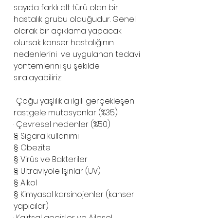
sayıda farklı alt türü olan bir 
hastalık grubu olduğudur. Genel 
olarak bir açıklama yapacak 
olursak kanser hastalığının 
nedenlerini  ve uygulanan tedavi 
yöntemlerini şu şekilde 
sıralayabiliriz: 
· Çoğu yaşlılıkla ilgili gerçekleşen 
rastgele mutasyonlar (%35)
· Çevresel nedenler (%50)
§ Sigara kullanımı
§ Obezite
§ Virüs ve Bakteriler
§ Ultraviyole Işınlar (UV)
§ Alkol
§ Kimyasal karsinojenler (kanser 
yapıcılar)
· Kalıtsal geçişler ve Ailesel 