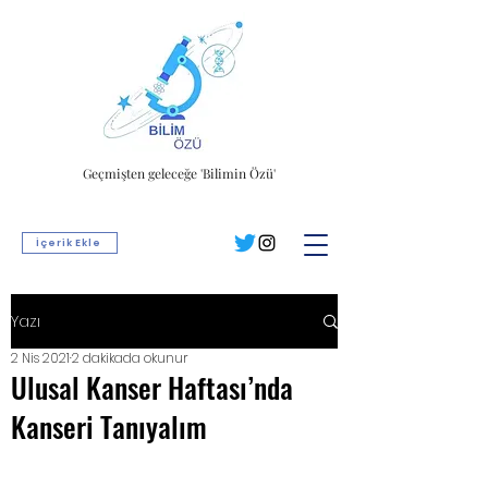
Geçmişten geleceğe 'Bilimin Özü'
İçerik Ekle
Yazı
2 Nis 2021
2 dakikada okunur
Ulusal Kanser Haftası’nda
Kanseri Tanıyalım