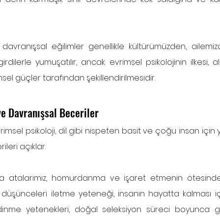
avranışsal eğilimler genellikle kültürümüzden, ailemiz
rdilerle yumuşatılır, ancak evrimsel psikolojinin ilkesi, a
el güçler tarafından şekillendirilmesidir.
ve Davranışsal Beceriler
msel psikoloji, dil gibi nispeten basit ve çoğu insan için
eri açıklar.
da atalarımız, homurdanma ve işaret etmenin ötesinde d
ık düşünceleri iletme yeteneği, insanın hayatta kalması iç
inme yetenekleri, doğal seleksiyon süreci boyunca geliş