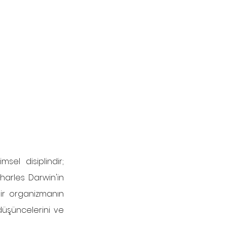
sel disiplindir; 
Charles Darwin'in 
ir organizmanın 
 düşüncelerini ve 