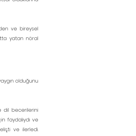
den ve bireysel 
ltta yatan nöral 
 yaygın olduğunu 
il becerilerini 
in faydalıydı ve 
ti ve ilerledi. 