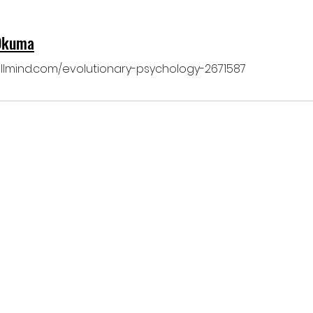
 Okuma
ellmind.com/evolutionary-psychology-2671587