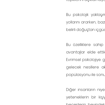
Bu psikolojik yaklaş
yollarını ararken, b
belirli doğuştan içg
Bu özelliklere sahi
avantajlar elde etti
Evrimsel psikolojiye g
gelecek nesillere a
popülasyonu ile sonu
Diğer insanların niy
yeteneklerin bir kiş
becerilerin beyindeki