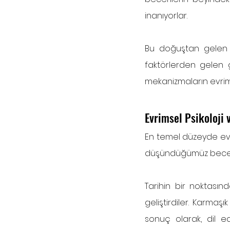
inanıyorlar.
Bu doğuştan gelen d
faktörlerden gelen gi
mekanizmaların evrims
Evrimsel Psikoloji 
En temel düzeyde evri
düşündüğümüz beceril
Tarihin bir noktasın
geliştirdiler. Karmaş
sonuç olarak, dil ed