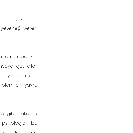
onları çözmenin 
 yeteneği veren 
un ömre benzer 
aya getirdiler. 
şsal özellikleri 
olan bir yavru 
gibi psikolojik 
psikologlar, bu 
tsal olduklarına 