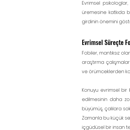
Evrimsel psikologlar,
üremesine katkıda bul
girdinin önemini göst
Evrimsel Süreçte F
Fobiler, mantıksız ol
araştırma çalışmaları
ve örümceklerden kor
Konuyu evrimsel bir b
edilmesinin daha zor 
büyümüş çalılara sokm
Zamanla bu küçük sess
içgüdüsel bir insan tep