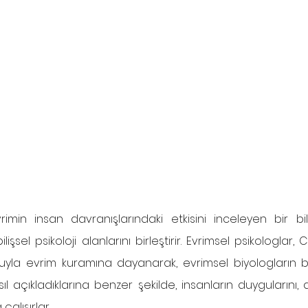
vrimin insan davranışlarındaki etkisini inceleyen bir bilim
lişsel psikoloji alanlarını birleştirir. Evrimsel psikologlar, 
uyla evrim kuramına dayanarak, evrimsel biyologların b
 nasıl açıkladıklarına benzer şekilde, insanların duygularını,
çalışırlar.