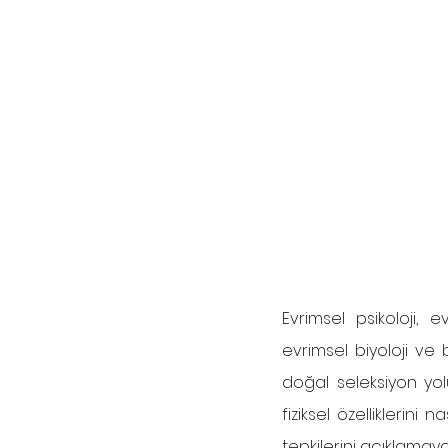
Evrimsel psikoloji, e
evrimsel biyoloji ve bi
doğal seleksiyon yol
fiziksel özelliklerini
tepkilerini açıklamaya 