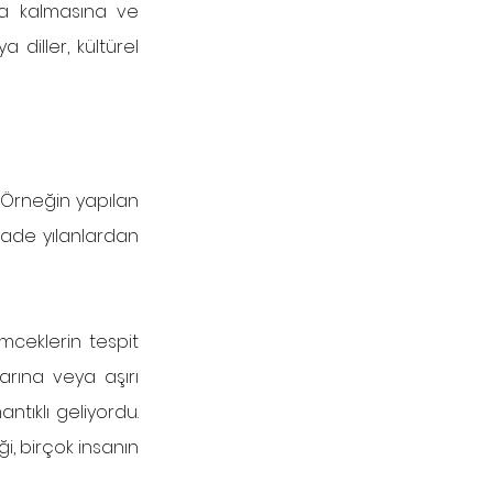
tta kalmasına ve 
diller, kültürel 
 Örneğin yapılan 
yade yılanlardan 
mceklerin tespit 
arına veya aşırı 
tıklı geliyordu. 
, birçok insanın 