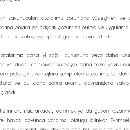
ımın savunucuları, atalarımız sorunlarla yüzleşirken ve 
azılarına onlara en başarılı çözümleri bulma ve uygulama
üdülere ve zekaya sahip olduğunu varsaymaktadır.
p atalarımız, daha iyi sağlık durumuna veya daha uz
ler ve doğal seleksiyon süreciyle daha fazla yavru düny
öre psikolojik avantajlara sahip olan atalarımız, bu davranı
ktardı ve bu, daha sonra uyumlu davranışlara sahip 
çlandı.
etlerini okumak, arkadaş edinmek ya da güven kazanmak 
iye hayatı boyunca yardımcı olduğu biliniyor. Evrimsel 
 derin karmaşık sinir devrelerinde kök saldığına ve kalı