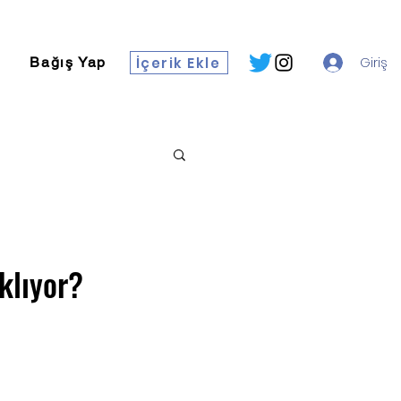
İçerik Ekle
Giriş
Bağış Yap
klıyor?