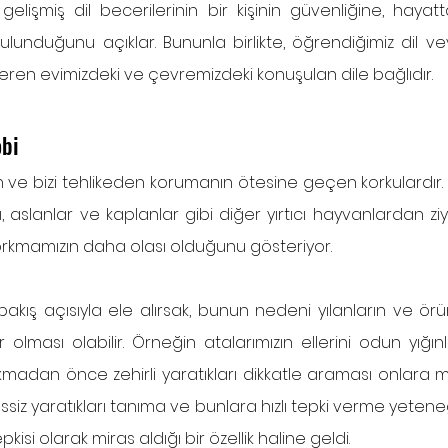
 gelişmiş dil becerilerinin bir kişinin güvenliğine, haya
unduğunu açıklar. Bununla birlikte, öğrendiğimiz dil veya 
eren evimizdeki ve çevremizdeki konuşulan dile bağlıdır.
obi
an ve bizi tehlikeden korumanın ötesine geçen korkulardır.
, aslanlar ve kaplanlar gibi diğer yırtıcı hayvanlardan zi
kmamızın daha olası olduğunu gösteriyor.
akış açısıyla ele alırsak, bunun nedeni yılanların ve örü
olması olabilir. Örneğin atalarımızın ellerini odun yığınl
adan önce zehirli yaratıkları dikkatle araması onlara man
iz yaratıkları tanıma ve bunlara hızlı tepki verme yeteneği
kisi olarak miras aldığı bir özellik haline geldi. 