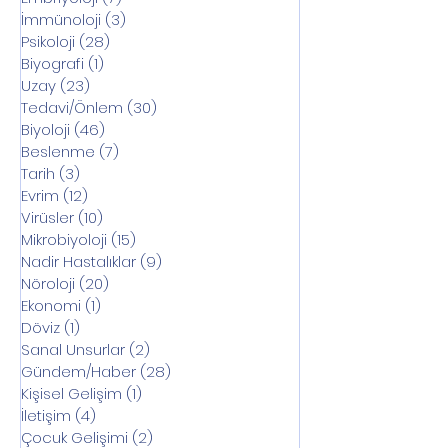
İmmünoloji
(3)
3 yazı
Psikoloji
(28)
28 yazı
Biyografi
(1)
1 yazı
Uzay
(23)
23 yazı
Tedavi/Önlem
(30)
30 yazı
Biyoloji
(46)
46 yazı
Beslenme
(7)
7 yazı
Tarih
(3)
3 yazı
Evrim
(12)
12 yazı
Virüsler
(10)
10 yazı
Mikrobiyoloji
(15)
15 yazı
Nadir Hastalıklar
(9)
9 yazı
Nöroloji
(20)
20 yazı
Ekonomi
(1)
1 yazı
Döviz
(1)
1 yazı
Sanal Unsurlar
(2)
2 yazı
Gündem/Haber
(28)
28 yazı
Kişisel Gelişim
(1)
1 yazı
İletişim
(4)
4 yazı
Çocuk Gelişimi
(2)
2 yazı