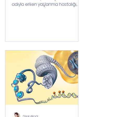
adıyla erken yaşlanma hastalığı,
Orphanet verilerine göre görülme
sıklığı...
Dilek Akgöl