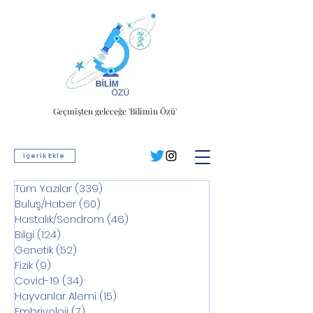
Geçmişten geleceğe 'Bilimin Özü'
İçerik Ekle
Tüm Yazılar
(339)
339 yazı
Buluş/Haber
(60)
60 yazı
Hastalık/Sendrom
(46)
46 yazı
Bilgi
(124)
124 yazı
Genetik
(52)
52 yazı
Fizik
(9)
9 yazı
Covid-19
(34)
34 yazı
Hayvanlar Alemi
(15)
15 yazı
Embriyoloji
(7)
7 yazı