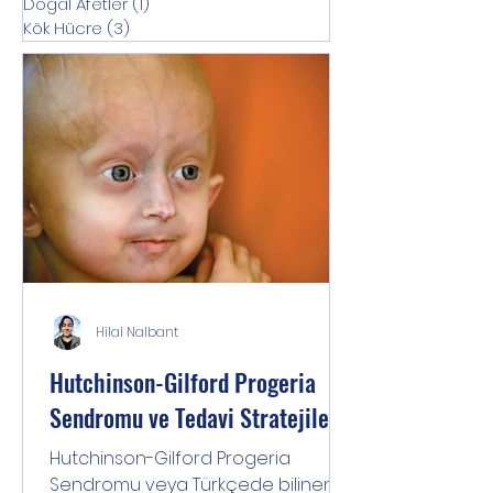
Doğal Afetler
(1)
1 yazı
Kök Hücre
(3)
3 yazı
Hilal Nalbant
Hutchinson-Gilford Progeria
Sendromu ve Tedavi Stratejileri
Hutchinson-Gilford Progeria
Sendromu veya Türkçede bilinen