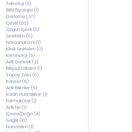
Teknoloji
(11)
11 yazı
Bitki Biyolojisi
(1)
1 yazı
Derleme
(37)
37 yazı
Çeviri
(62)
62 yazı
Özgün İçerik
(5)
5 yazı
Sinirbilim
(6)
6 yazı
Nöroanatomi
(1)
1 yazı
Klinik Sinirbilim
(0)
0 yazı
Kriminoloji
(5)
5 yazı
Adli Genetik
(3)
3 yazı
Bilişsel Dilbilim
(1)
1 yazı
Yapay Zeka
(5)
5 yazı
Kanser
(6)
6 yazı
Adli Bilimler
(5)
5 yazı
Kadın Hastalıkları
(1)
1 yazı
Farmakoloji
(1)
1 yazı
Adli Tıp
(1)
1 yazı
Çevre/Doğa
(4)
4 yazı
Sağlık
(10)
10 yazı
Nanobilim
(1)
1 yazı