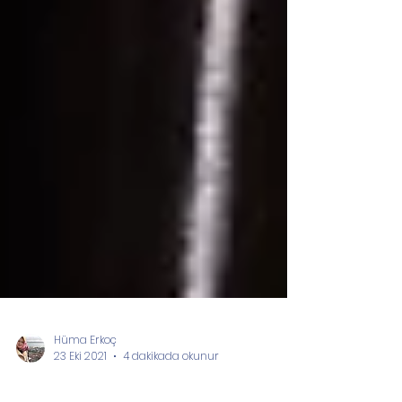
Hüma Erkoç