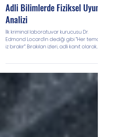
23 Eki 2021
4 dakikada okunur
Derleme
Adli Bilimlerde Fiziksel Uyum
Analizi
İlk kriminal laboratuvar kurucusu Dr.
Edmond Locard’ın dediği gibi “Her temas
iz bırakır”. Bırakılan izleri, adli kanıt olarak...