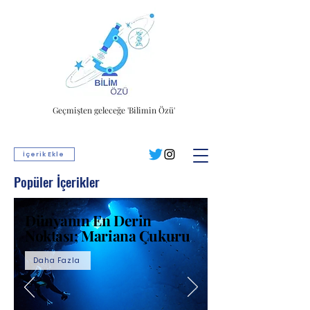
Geçmişten geleceğe 'Bilimin Özü'
İçerik Ekle
Popüler İçerikler
Dünyanın En Derin
Noktası; Mariana Çukuru
Daha Fazla