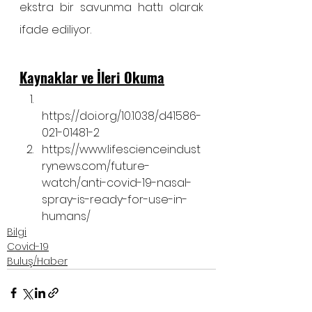
ekstra bir savunma hattı olarak 
ifade ediliyor. 
Kaynaklar ve İleri Okuma
https://doi.org/10.1038/d41586-
021-01481-2
https://www.lifescienceindust
rynews.com/future-
watch/anti-covid-19-nasal-
spray-is-ready-for-use-in-
humans/
Bilgi
Covid-19
Buluş/Haber