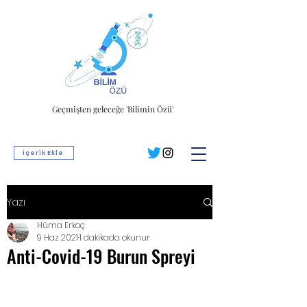
Geçmişten geleceğe 'Bilimin Özü'
İçerik Ekle
Yazı
Hüma Erkoç
9 Haz 2021
1 dakikada okunur
Anti-Covid-19 Burun Spreyi