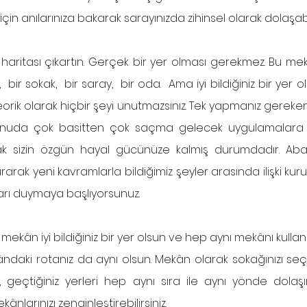
k için anılarınıza bakarak sarayınızda zihinsel olarak dolaşab
haritası çıkartın. Gerçek bir yer olması gerekmez. Bu me
  bir sokak,  bir saray,  bir oda.  Ama iyi bildiğiniz bir yer ols
eorik olarak hiçbir şeyi unutmazsınız. Tek yapmanız gereke
konuda çok basitten çok saçma gelecek uygulamalara k
sizin özgün hayal gücünüze kalmış durumdadır. Abartılı
arak yeni kavramlarla bildiğimiz şeyler arasında ilişki kuru
arı duymaya başlıyorsunuz. 
u mekân iyi bildiğiniz bir yer olsun ve hep aynı mekânı kullanı
ândaki rotanız da aynı olsun. Mekân olarak sokağınızı seçtiy
 geçtiğiniz yerleri hep aynı sıra ile aynı yönde dolaşın.
kânlarınızı zenginleştirebilirsiniz.