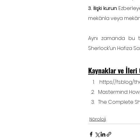
3. İlişki kurun
: Ezberley
mekânla veya mekânın 
Aynı zamanda bu tekn
Sherlock’un Hafıza Sa
Kaynaklar ve İler
https://fs.blog
Mastermind: How 
The Complete She
Nöroloji