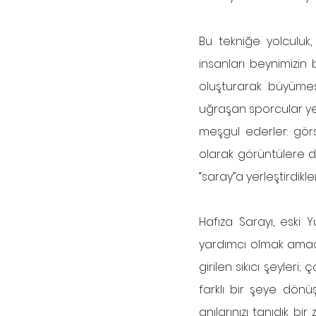
Bu tekniğe yolculuk, 
insanları beynimizin
oluşturarak büyümesi
uğraşan sporcular yeni
meşgul ederler: görse
olarak görüntülere dö
Hafıza Sarayı, eski 
yardımcı olmak amacıy
girilen sıkıcı şeyler
farklı bir şeye dönüş
anılarınızı tanıdık bi