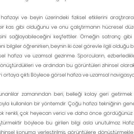
hafızayı ve beyin üzerindeki fiziksel etkilerini araştırarak
 bir kas gibi olduğunu ve onu çalıştırmanın hücresel düze
ni sağlayabileceğini keşfettiler. Örneğin satranç gibi zi
 bilgiler öğrenirken, beynin iki özel görevle ilgili olduğu bi
l hafıza ve uzamsal gezinme. Sporcuların, ezberledikleri b
nüştürdükleri ve ardından bu görüntüleri zihinsel olarak 
Yunanlılar zamanından beri, belleği kolay geri getirmek
la kullanılan bir yöntemdir. Çoğu hafıza tekniğinin genel f
i; çok renkli, çok heyecan verici ve daha önce gördüğünü
türmektir böylece bu girilen bilgi asla unutulmaz. Hafıza
r zihinsel konuma yerleştirilmiş görüntülere dönüştürmekle il