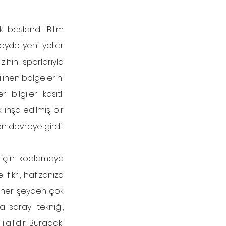
 başlandı. Bilim 
yde yeni yollar 
hin sporlarıyla 
linen bölgelerini 
ilgileri kasıtlı 
inşa edilmiş bir 
“saray”a yerleştirdikleri ortaya çıktı. Böylece görsel hafıza ve uzamsal navigasyon devreye girdi. 
 için kodlamaya 
ikri, hafızanıza 
z her şeyden çok 
 sarayı tekniği, 
gilidir. Buradaki 