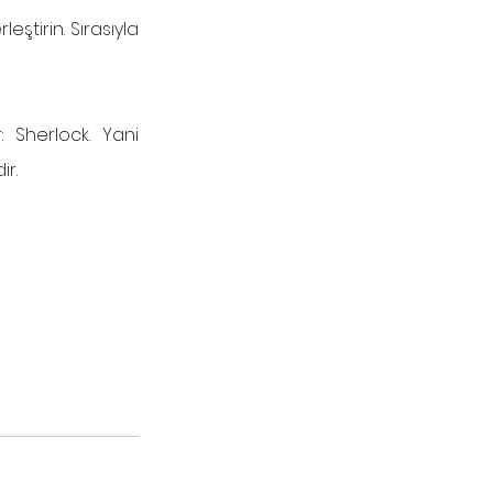
ştirin. Sırasıyla 
 Sherlock. Yani 
ir.