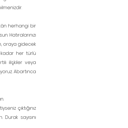
ilmenizdir.
kân herhangi bir 
un. Hatıralarınızı 
n, oraya gidecek 
adar her türlü 
 ilişkiler veya 
yoruz. Abartınca 
n.
seniz çıktığınız 
 Durak sayısını 