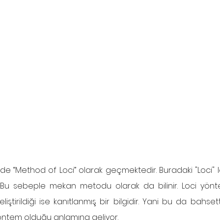
’de “Method of Loci” olarak geçmektedir. Buradaki "Loci" l
. Bu sebeple mekan metodu olarak da bilinir. Loci yönt
iştirildiği ise kanıtlanmış bir bilgidir. Yani bu da bahset
yöntem olduğu anlamına geliyor. 