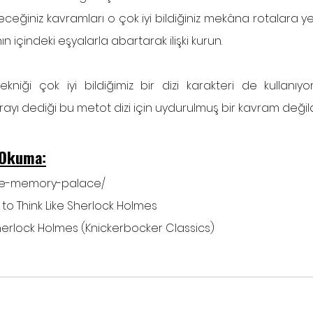
eceğiniz kavramları o çok iyi bildiğiniz mekâna rotalara yerle
içindeki eşyalarla abartarak ilişki kurun.
iği çok iyi bildiğimiz bir dizi karakteri de kullanıyor:
rayı dediği bu metot dizi için uydurulmuş bir kavram değild
i Okuma:
/the-memory-palace/
to Think Like Sherlock Holmes 
rlock Holmes (Knickerbocker Classics)