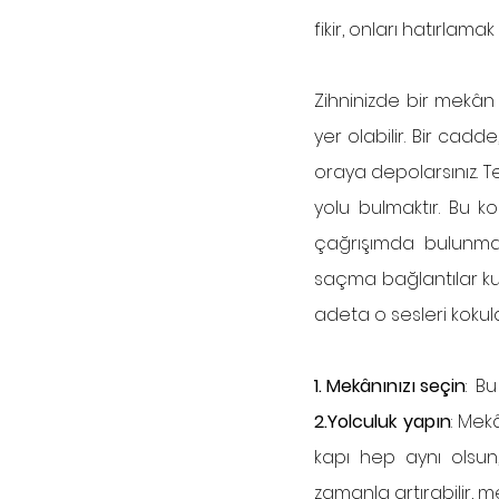
fikir, onları hatırlama
Zihninizde bir mekân 
yer olabilir. Bir cadde,
oraya depolarsınız. T
yolu bulmaktır. Bu 
çağrışımda bulunmak 
saçma bağlantılar kur
adeta o sesleri kokul
1. Mekânınızı seçin
:  B
2.Yolculuk yapın
: Mek
kapı hep aynı olsun,
zamanla artırabilir, me