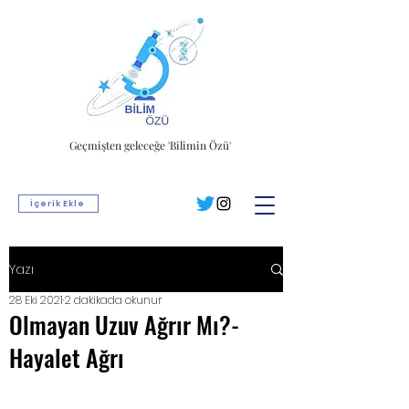
Geçmişten geleceğe 'Bilimin Özü'
İçerik Ekle
Yazı
28 Eki 2021
2 dakikada okunur
Olmayan Uzuv Ağrır Mı?-
Hayalet Ağrı