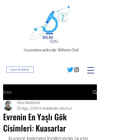
Geçmişten geleceğe 'Bilimin Özü'
İçerik Ekle
Yazı
Hilal Nalbant
25 Ağu 2021
4 dakikada okunur
Evrenin En Yaşlı Gök
Cisimleri: Kuasarlar
Kuasar kelimesi İngilizcede quasi 