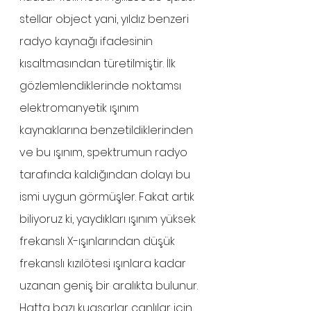
stellar object yani, yıldız benzeri 
radyo kaynağı ifadesinin 
kısaltmasından türetilmiştir. İlk 
gözlemlendiklerinde noktamsı 
elektromanyetik ışınım 
kaynaklarına benzetildiklerinden 
ve bu ışınım, spektrumun radyo 
tarafında kaldığından dolayı bu 
ismi uygun görmüşler. Fakat artık 
biliyoruz ki, yaydıkları ışınım yüksek 
frekanslı X-ışınlarından düşük 
frekanslı kızılötesi ışınlara kadar 
uzanan geniş bir aralıkta bulunur. 
Hatta bazı kuasarlar canlılar için 