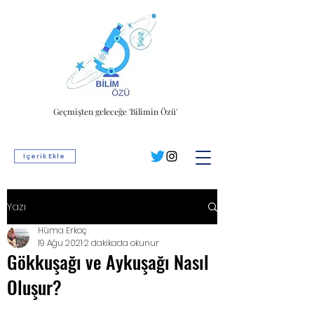
Geçmişten geleceğe 'Bilimin Özü'
İçerik Ekle
Yazı
Hüma Erkoç
19 Ağu 2021
2 dakikada okunur
Gökkuşağı ve Aykuşağı Nasıl
Oluşur?