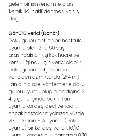
gelen bir isimlendirme olan 
‘kemik iliği nakli’ denmesi yanlış 
değildir.
Gönüllü verici (Donör)
Doku grubu antijenleri hasta ile 
uyumlu olan 2 ila 60 yaş 
arasındaki bir kişi kök hücre ve 
kemik iliği nakli için verici olabilir. 
Doku grubu antijenlerine 
vericiden az miktarda (2-4 ml) 
kan alınıp özel yöntemlerle doku 
grubu uyumu olup olmadığına 2-
4 iş günü içinde bakılır. Tam 
uyumlu kardeş ideal vericidir. 
Ancak hastaların yalnızca yüzde 
25 ila 35’inin HLA uyumlu (Doku 
Uyumu) bir kardeşi vardır. 10/10 
uyumlu kardeş bulunamazsa 8/10 