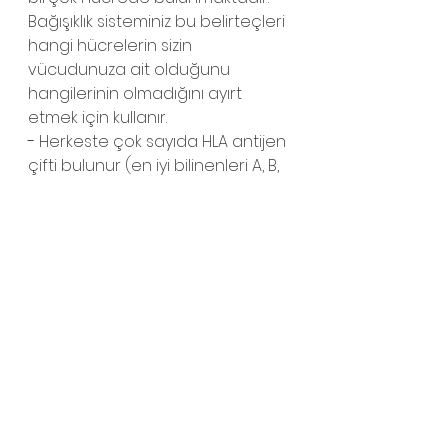
Bağışıklık sisteminiz bu belirteçleri 
hangi hücrelerin sizin 
vücudunuza ait olduğunu 
hangilerinin olmadığını ayırt 
etmek için kullanır.
- 
Herkeste çok sayıda HLA antijen 
çifti bulunur (en iyi bilinenleri A, B, 
C, DR, DQ ve DP'dir).
HLA önemlidir çünkü;
- 
Başarılı bir nakil şansını arttırır.
 -Engrafmana katkıda bulunur. 
Engrafman, nakledilen hücreler 
gelişmeye başlayıp yeni kan 
hücreleri yapmaya başlayınca 
olur.
- 
Graft-versus-host hastalığına 
(GVHD) bağlı riskleri azaltır. GVHD, 