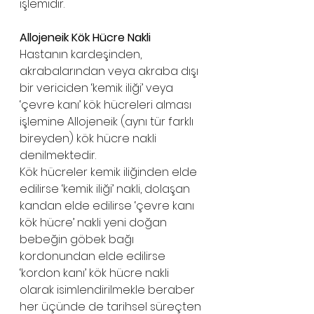
işlemidir. 
Allojeneik Kök Hücre Nakli
Hastanın kardeşinden, 
akrabalarından veya akraba dışı 
bir vericiden ‘kemik iliği’ veya 
‘çevre kanı’ kök hücreleri alması 
işlemine Allojeneik (aynı tür farklı 
bireyden) kök hücre nakli 
denilmektedir.
Kök hücreler kemik iliğinden elde 
edilirse ‘kemik iliği’ nakli, dolaşan 
kandan elde edilirse ‘çevre kanı 
kök hücre’ nakli yeni doğan 
bebeğin göbek bağı 
kordonundan elde edilirse 
‘kordon kanı’ kök hücre nakli 
olarak isimlendirilmekle beraber 
her üçünde de tarihsel süreçten 