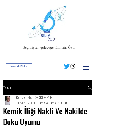
Geçmişten geleceğe 'Bilimin Özü'
İçerik Ekle
Yazı
Kübra Nur GÖKDEMİR
21 Mar 2021
3 dakikada okunur
Kemik İliği Nakli Ve Nakilde
Doku Uyumu