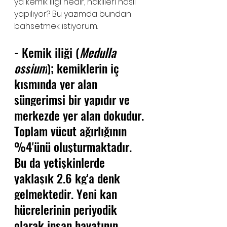
ya kemik iliği nedir, nakilleri nasıl 
yapılıyor? Bu yazımda bundan 
bahsetmek istiyorum.
- 
Kemik iliği (
Medulla 
ossium
); kemiklerin iç 
kısmında yer alan 
süngerimsi bir yapıdır ve 
merkezde yer alan dokudur. 
Toplam vücut ağırlığının 
%4'ünü oluşturmaktadır. 
Bu da yetişkinlerde 
yaklaşık 2.6 kg'a denk 
gelmektedir. Yeni kan 
hücrelerinin periyodik 
olarak
 insan hayatının 