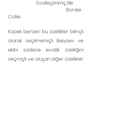
                         Evcilleştirilmiş tilki         
                                                   Border 
Collie 
Köpek benzeri bu özellikler bilinçli 
olarak seçilmemişti. Belyaev ve 
ekibi sadece evcillik özelliğini 
seçmişti ve oluşan diğer özellikler 
bunun yan etkileriydi. Buradan 
çıkarılan sonuç şudur: Köpek 
benzeri o diğer karakteristikler, 
evcillik genine tutunarak evrimsel 
olarak sürüklenmişlerdir.  Bu 
“pleyotropi” adlı bir olgudur. 
Pleyotropi genlerin görünürde 