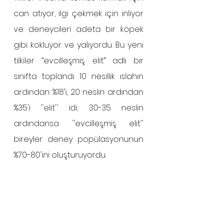
can atıyor, ilgi çekmek için inliyor 
ve deneycileri adeta bir köpek 
gibi kokluyor ve yalıyordu. Bu yeni 
tilkiler “evcilleşmiş elit” adlı bir 
sınıfta toplandı. 10 nesillik ıslahın 
ardından %18'i, 20 neslin ardından 
%35'i ''elit'' idi; 30-35 neslin 
ardındansa ''evcilleşmiş elit'' 
bireyler deney popülasyonunun 
%70-80'ini oluşturuyordu.  