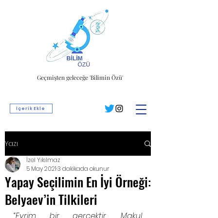
Geçmişten geleceğe 'Bilimin Özü'
İçerik Ekle
Yazı
İzel Yıkılmaz
5 May 2021
3 dakikada okunur
Yapay Seçilimin En İyi Örneği:
Belyaev’in Tilkileri
“Evrim bir gerçektir. Makul 