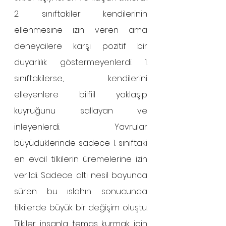
2. sınıftakiler kendilerinin 
ellenmesine izin veren ama 
deneycilere karşı pozitif bir 
duyarlılık göstermeyenlerdi. 1. 
sınıftakilerse, kendilerini 
elleyenlere bilfiil yaklaşıp 
kuyruğunu sallayan ve 
inleyenlerdi. Yavrular 
büyüdüklerinde sadece 1. sınıftaki 
en evcil tilkilerin üremelerine izin 
verildi. Sadece altı nesil boyunca 
süren bu ıslahın sonucunda 
tilkilerde büyük bir değişim oluştu. 
Tilkiler insanla temas kurmak için 