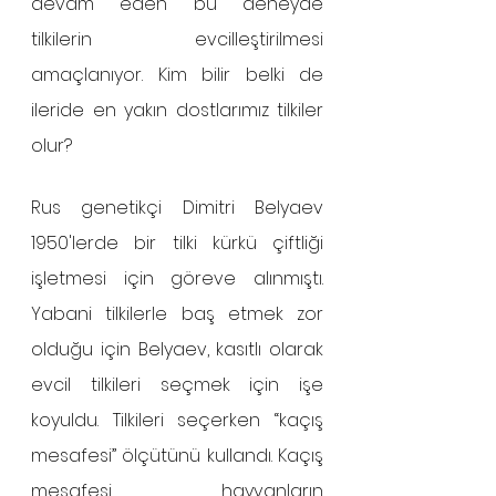
devam eden bu deneyde 
tilkilerin evcilleştirilmesi 
amaçlanıyor. Kim bilir belki de 
ileride en yakın dostlarımız tilkiler 
olur?  
Rus genetikçi Dimitri Belyaev 
1950'lerde bir tilki kürkü çiftliği 
işletmesi için göreve alınmıştı. 
Yabani tilkilerle baş etmek zor 
olduğu için Belyaev, kasıtlı olarak 
evcil tilkileri seçmek için işe 
koyuldu. Tilkileri seçerken “kaçış 
mesafesi” ölçütünü kullandı. Kaçış 
mesafesi, hayvanların 