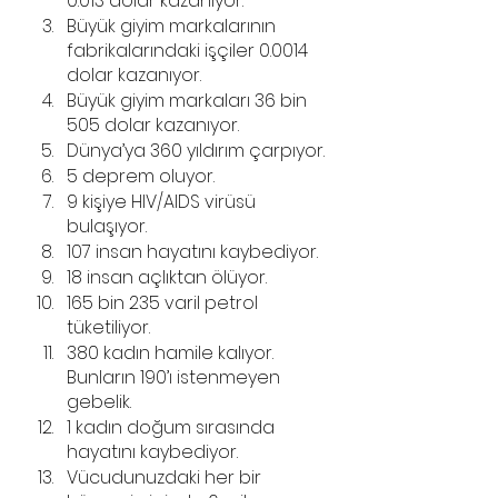
0.013 dolar kazanıyor.
Büyük giyim markalarının 
fabrikalarındaki işçiler 0.0014 
dolar kazanıyor.
Büyük giyim markaları 36 bin 
505 dolar kazanıyor.
Dünya’ya 360 yıldırım çarpıyor.
5 deprem oluyor.
9 kişiye HIV/AIDS virüsü 
bulaşıyor.
107 insan hayatını kaybediyor.
18 insan açlıktan ölüyor.
165 bin 235 varil petrol 
tüketiliyor.
380 kadın hamile kalıyor. 
Bunların 190’ı istenmeyen 
gebelik.
1 kadın doğum sırasında 
hayatını kaybediyor.
Vücudunuzdaki her bir 