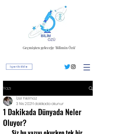
Geçmişten geleceğe 'Bilimin Özü'
İçerik Ekle
Yazı
İzel Yıkılmaz
3 Nis 2021
1 dakikada okunur
1 Dakikada Dünyada Neler
Oluyor?
Siz bu yazıyı okurken tek bir 