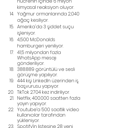
hücrenin içinde 6 milyon 
kimyasal reaksiyon oluyor.
Yağmur ormanlarında 2,040 
ağaç kesiliyor.
Amerika'da 3 şiddet suçu 
işleniyor.
4,500 McDonalds 
hamburgeri yeniliyor.
41,5 milyondan fazla 
WhatsApp mesajı 
gönderiliyor.
388.889 görüntülü ve sesli 
görüşme yapılıyor.
444 kişi LinkedIn üzerinden iş 
başvurusu yapıyor.
TikTok 2.704 kez indiriliyor.
Netflix, 400.000 saatten fazla 
yayın yapıyor.
Youtube’a 500 saatlik video 
kullanıcılar tarafından 
yükleniyor.
Spotify’in listesine 28 yeni 