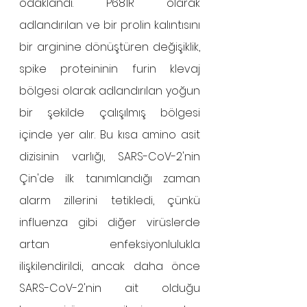
odaklandı. P681R olarak 
adlandırılan ve bir prolin kalıntısını 
bir arginine dönüştüren değişiklik, 
spike proteininin furin klevaj 
bölgesi olarak adlandırılan yoğun 
bir şekilde çalışılmış bölgesi 
içinde yer alır. Bu kısa amino asit 
dizisinin varlığı, SARS-CoV-2'nin 
Çin'de ilk tanımlandığı zaman 
alarm zillerini tetikledi, çünkü 
influenza gibi diğer virüslerde 
artan enfeksiyonlulukla 
ilişkilendirildi, ancak daha önce 
SARS-CoV-2'nin ait olduğu 