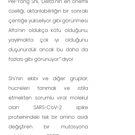
Pei-Yong Shi, ”Delta'nın en önemli 
özelliği, aktarılabilirliğin bir sonraki 
çentiğe yükseliyor gibi görünmesi. 
Alfa'nın oldukça kötü olduğunu, 
yayılmakta çok iyi olduğunu 
düşünürdük ancak bu daha da 
fazlası gibi görünüyor.” diyor.
Shi'nin ekibi ve diğer gruplar, 
hücreleri tanımak ve istila 
etmekten sorumlu viral molekül 
olan SARS-CoV-2 spike 
proteinindeki tek bir amino asidi 
değiştiren bir mutasyona 