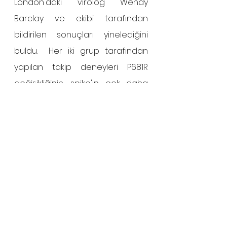
London'daki virolog Wendy 
Barclay ve ekibi tarafından 
bildirilen sonuçları yinelediğini 
buldu.  Her iki grup tarafından 
yapılan takip deneyleri P681R 
değişikliğinin, spike'ın çok daha 
verimli bir şekilde kırpılmasından 
büyük ölçüde sorumlu olduğunu 
gösterdi.
Araştırmacılar ayrıca P681R ile 
Delta'nın vahşi enfektivitesi 
arasındaki noktaları birleştirmeye 
başlıyor. Shi'nin ekibi, eşit sayıda 