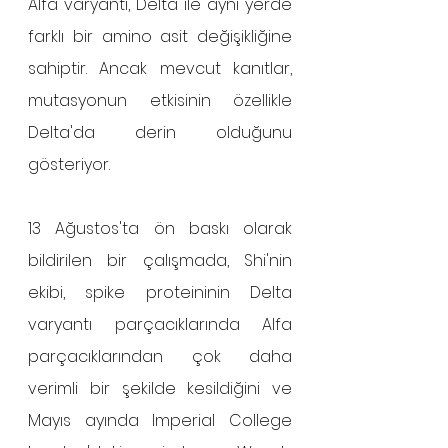
Alfa varyantı, Delta ile aynı yerde 
farklı bir amino asit değişikliğine 
sahiptir. Ancak mevcut kanıtlar, 
mutasyonun etkisinin özellikle 
Delta'da derin olduğunu 
gösteriyor.
13 Ağustos'ta ön baskı olarak 
bildirilen bir çalışmada, Shi'nin 
ekibi, spike proteininin Delta 
varyantı parçacıklarında Alfa 
parçacıklarından çok daha 
verimli bir şekilde kesildiğini ve 
Mayıs ayında Imperial College 