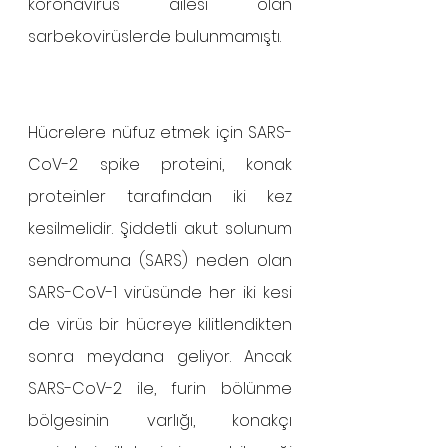
koronavirüs ailesi olan 
sarbekovirüslerde bulunmamıştı.
Hücrelere nüfuz etmek için SARS-
CoV-2 spike proteini, konak 
proteinler tarafından iki kez 
kesilmelidir. Şiddetli akut solunum 
sendromuna (SARS) neden olan 
SARS-CoV-1 virüsünde her iki kesi 
de virüs bir hücreye kilitlendikten 
sonra meydana geliyor. Ancak 
SARS-CoV-2 ile, furin bölünme 
bölgesinin varlığı, konakçı 