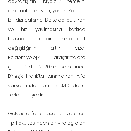
davranışının biyolojik temelini 
anlamak için yarışıyorlar. Yapılan 
bir dizi çalışma, Delta'da bulunan 
ve hızlı yayılmasına katkıda 
bulunabilecek bir amino asit 
değişikliğinin altını çizdi. 
Epidemiyolojik araştırmalara 
göre, Delta 2020'nin sonlarında 
Birleşik Krallık'ta tanımlanan Alfa 
varyantından en az %40 daha 
fazla bulaşıcıdır.
​​Galveston'daki Texas Üniversitesi 
Tıp Fakültesi'nden bir virolog olan 