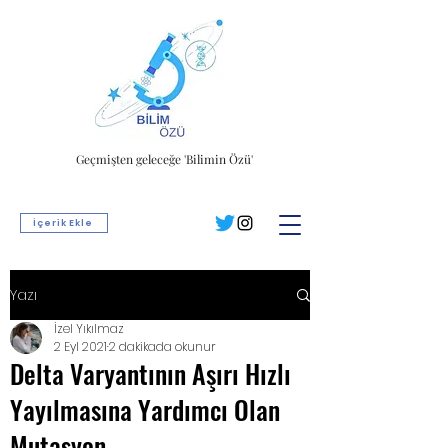
Geçmişten geleceğe 'Bilimin Özü'
İçerik Ekle
Yazı
İzel Yıkılmaz
2 Eyl 2021
2 dakikada okunur
Delta Varyantının Aşırı Hızlı
Yayılmasına Yardımcı Olan
Mutasyon