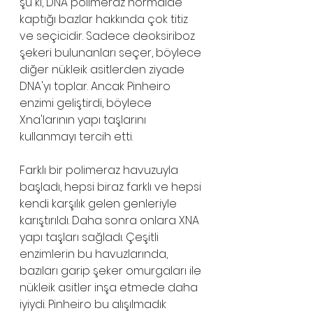
şu ki, DNA polimeraz normalde 
kaptığı bazlar hakkında çok titiz 
ve seçicidir. Sadece deoksiriboz 
şekeri bulunanları seçer, böylece 
diğer nükleik asitlerden ziyade 
DNA'yı toplar. Ancak Pinheiro 
enzimi geliştirdi, böylece 
Xna'larının yapı taşlarını 
kullanmayı tercih etti.
Farklı bir polimeraz havuzuyla 
başladı, hepsi biraz farklı ve hepsi 
kendi karşılık gelen genleriyle 
karıştırıldı. Daha sonra onlara XNA 
yapı taşları sağladı. Çeşitli 
enzimlerin bu havuzlarında, 
bazıları garip şeker omurgaları ile 
nükleik asitler inşa etmede daha 
iyiydi. Pinheiro bu alışılmadık 