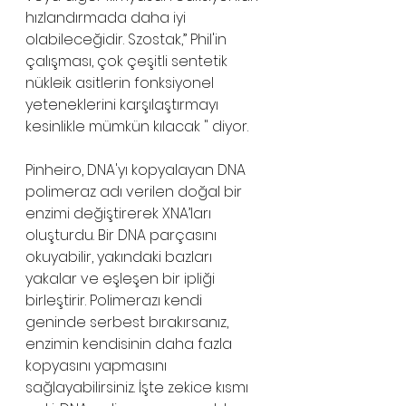
hızlandırmada daha iyi 
olabileceğidir. Szostak,” Phil'in 
çalışması, çok çeşitli sentetik 
nükleik asitlerin fonksiyonel 
yeteneklerini karşılaştırmayı 
kesinlikle mümkün kılacak " diyor.
Pinheiro, DNA'yı kopyalayan DNA 
polimeraz adı verilen doğal bir 
enzimi değiştirerek XNA’ları 
oluşturdu. Bir DNA parçasını 
okuyabilir, yakındaki bazları 
yakalar ve eşleşen bir ipliği 
birleştirir. Polimerazı kendi 
geninde serbest bırakırsanız, 
enzimin kendisinin daha fazla 
kopyasını yapmasını 
sağlayabilirsiniz. İşte zekice kısmı 