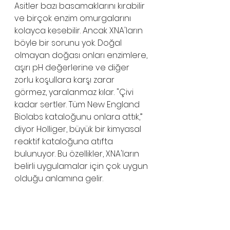
Asitler bazı basamaklarını kırabilir 
ve birçok enzim omurgalarını 
kolayca kesebilir. Ancak XNA'ların 
böyle bir sorunu yok. Doğal 
olmayan doğası onları enzimlere, 
aşırı pH değerlerine ve diğer 
zorlu koşullara karşı zarar 
görmez, yaralanmaz kılar. "Çivi 
kadar sertler. Tüm New England 
Biolabs kataloğunu onlara attık,” 
diyor Holliger, büyük bir kimyasal 
reaktif kataloğuna atıfta 
bulunuyor. Bu özellikler, XNA'ların 
belirli uygulamalar için çok uygun 
olduğu anlamına gelir.
Bu yeni çalışma, genetik bilgi 
taşıyan moleküllerin paletini 
genişletmeye yönelik birçok 