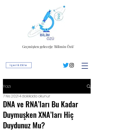
Geçmişten geleceğe 'Bilimin Özü'
İçerik Ekle
Yazı
7 Nis 2021
4 dakikada okunur
DNA ve RNA’ları Bu Kadar
Duymuşken XNA’ları Hiç
Duydunuz Mu?