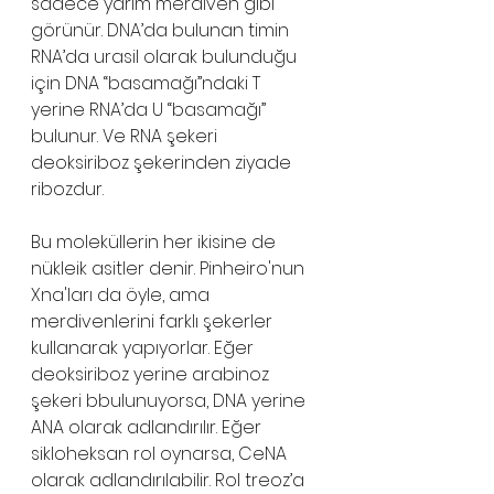
sadece yarım merdiven gibi 
görünür. DNA’da bulunan timin 
RNA’da urasil olarak bulunduğu 
için DNA “basamağı”ndaki T 
yerine RNA’da U “basamağı” 
bulunur. Ve RNA şekeri 
deoksiriboz şekerinden ziyade 
ribozdur.
Bu moleküllerin her ikisine de 
nükleik asitler denir. Pinheiro'nun 
Xna'ları da öyle, ama 
merdivenlerini farklı şekerler 
kullanarak yapıyorlar. Eğer 
deoksiriboz yerine arabinoz 
şekeri bbulunuyorsa, DNA yerine 
ANA olarak adlandırılır. Eğer 
sikloheksan rol oynarsa, CeNA 
olarak adlandırılabilir. Rol treoz’a 