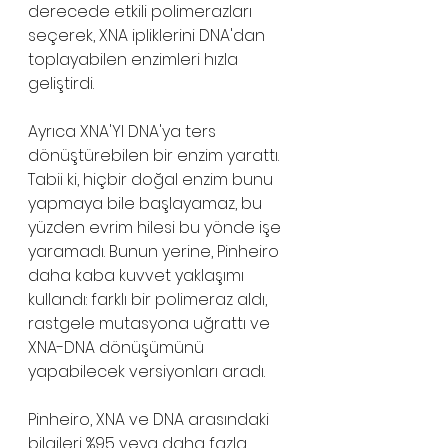
derecede etkili polimerazları 
seçerek, XNA ipliklerini DNA'dan 
toplayabilen enzimleri hızla 
geliştirdi.
Ayrıca XNA'YI DNA'ya ters 
dönüştürebilen bir enzim yarattı. 
Tabii ki, hiçbir doğal enzim bunu 
yapmaya bile başlayamaz, bu 
yüzden evrim hilesi bu yönde işe 
yaramadı. Bunun yerine, Pinheiro 
daha kaba kuvvet yaklaşımı 
kullandı: farklı bir polimeraz aldı, 
rastgele mutasyona uğrattı ve 
XNA-DNA dönüşümünü 
yapabilecek versiyonları aradı.
Pinheiro, XNA ve DNA arasındaki 
bilgileri %95 veya daha fazla 