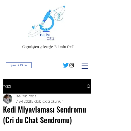
Geçmişten geleceğe 'Bilimin Özü'
İçerik Ekle
Yazı
İzel Yıkılmaz
7 Eyl 2021
2 dakikada okunur
Kedi Miyavlaması Sendromu
(Cri du Chat Sendromu)