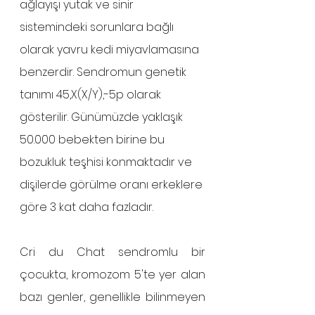
ağlayışı yutak ve sinir 
sistemindeki sorunlara bağlı 
olarak yavru kedi miyavlamasına 
benzerdir. Sendromun genetik 
tanımı 45,X(X/Y),-5p olarak 
gösterilir. Günümüzde yaklaşık 
50.000 bebekten birine bu 
bozukluk teşhisi konmaktadır ve 
dişilerde görülme oranı erkeklere 
göre 3 kat daha fazladır.
Cri du Chat sendromlu bir 
çocukta, kromozom 5'te yer alan 
bazı genler, genellikle bilinmeyen 