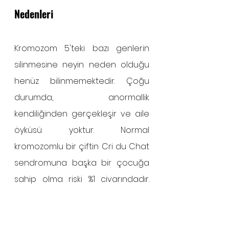
Nedenleri
Kromozom 5'teki bazı genlerin 
silinmesine neyin neden olduğu 
henüz bilinmemektedir. Çoğu 
durumda, anormallik 
kendiliğinden gerçekleşir ve aile 
öyküsü yoktur. Normal 
kromozomlu bir çiftin Cri du Chat 
sendromuna başka bir çocuğa 
sahip olma riski %1 civarındadır. 
Bazı durumlarda ebeveynlerden 
biri, kromozom 5 anormalliklerine 
sahiptir.