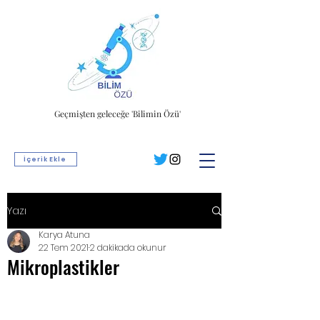
Geçmişten geleceğe 'Bilimin Özü'
İçerik Ekle
Yazı
Karya Atuna
22 Tem 2021
2 dakikada okunur
Mikroplastikler