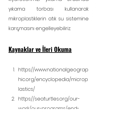
yıkama torbası kullanarak 
mikroplastiklerin atık su sistemine 
karışmasını engelleyebiliriz. 
Kaynaklar ve İleri Okuma
https://www.nationalgeograp
hic.org/encyclopedia/microp
lastics/
https://seaturtles.org/our-
work/our-programs/end-
plastic-addiction/?
gclid=CjwKCAjwi9-