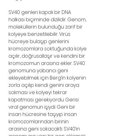
SV40 genleri kapalı bir DNA 
halkası biçiminde dizilidir. Genom, 
moleküllerin bulunduğu zarif bir 
kolyeye benzetilebilir. Virüs 
hücreye bulaşıp genlerini 
kromozomlara soktuğunda kolye 
açılır, doğrusallaşır ve kendini bir 
kromozomun arasına ekler. SV40 
genomuna yabancı geni 
ekleyebilmek için Berg’in kolyenin 
zorla açılıp kendi genini araya 
sokması ve kolyeyi tekrar 
kapatması gerekiyordu. Gerisi 
viral genomun işiydi. Geni bir 
insan hücresine taşıyıp insan 
kromozomlarından birinin 
arasına geni sokacaktı. SV40’ın 