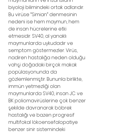
maymunların ve insansıların 
biyoloji bilimindeki ortak adlarıdır. 
Bu virüse “Simian” denmesinin 
nedeni ise hem maymun, hem 
de insan hücrelerine etki 
etmesidir. SV40, al yanaklı 
maymunlarda uykudadır ve 
semptom göstermezler. Virüs, 
nadiren hastalığa neden olduğu 
vahşi doğadaki birçok makak 
popülasyonunda da 
gözlemlenmiştir. Bununla birlikte, 
immün yetmezliği olan 
maymunlarda SV40, insan JC ve 
BK poliomavirüslerine çok benzer 
şekilde davranarak böbrek 
hastalığı ve bazen progresif 
multifokal lökoensefalopatiye 
benzer sinir sistemindeki 