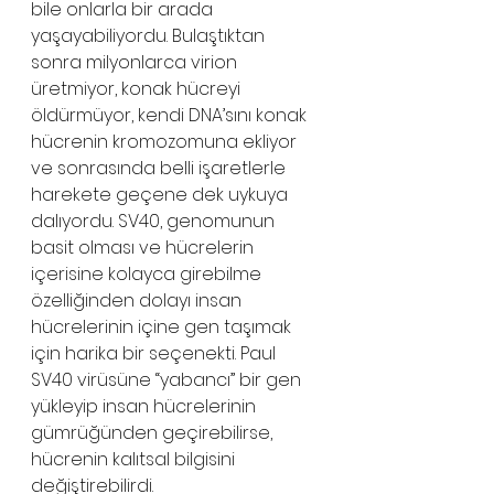
bile onlarla bir arada 
yaşayabiliyordu. Bulaştıktan 
sonra milyonlarca virion 
üretmiyor, konak hücreyi 
öldürmüyor, kendi DNA’sını konak 
hücrenin kromozomuna ekliyor 
ve sonrasında belli işaretlerle 
harekete geçene dek uykuya 
dalıyordu. SV40, genomunun 
basit olması ve hücrelerin 
içerisine kolayca girebilme 
özelliğinden dolayı insan 
hücrelerinin içine gen taşımak 
için harika bir seçenekti. Paul 
SV40 virüsüne “yabancı” bir gen 
yükleyip insan hücrelerinin 
gümrüğünden geçirebilirse, 
hücrenin kalıtsal bilgisini 
değiştirebilirdi.