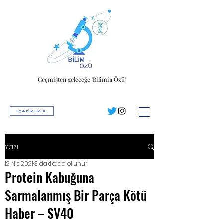
Geçmişten geleceğe 'Bilimin Özü'
İçerik Ekle
Yazı
12 Nis 2021
3 dakikada okunur
Protein Kabuğuna
Sarmalanmış Bir Parça Kötü
Haber – SV40