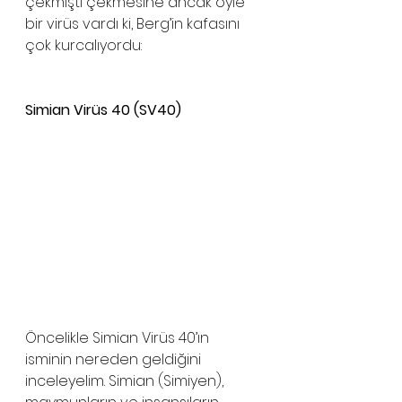
çekmişti çekmesine ancak öyle 
bir virüs vardı ki, Berg’in kafasını 
çok kurcalıyordu:
Simian Virüs 40 (SV40)
Öncelikle Simian Virüs 40’ın 
isminin nereden geldiğini 
inceleyelim. Simian (Simiyen), 