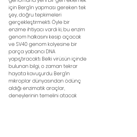
genomuna yeni bir gen eklemek 
için Berg’in yapması gereken tek 
şey, doğru tepkimeleri 
gerçekleştirmekti. Öyle bir 
enzime ihtiyacı vardı ki, bu enzim 
genom halkasını kesip açacak 
ve SV40 genom kolyesine bir 
parça yabancı DNA 
yapıştıracaktı. Belki virüsün içinde 
bulunan bilgi, o zaman tekrar 
hayata kavuşurdu. Berg’in 
mikroplar dünyasından ödünç 
aldığı enzimatik araçlar, 
deneylerinin temelini atacak 
nitelikteydi. Berg genleri işlemesi 
için gerekli olan temel 
bileşenlerin beş faklı 
laboratuvardaki beş farklı 
soğutucuda dondurulmuş halde 