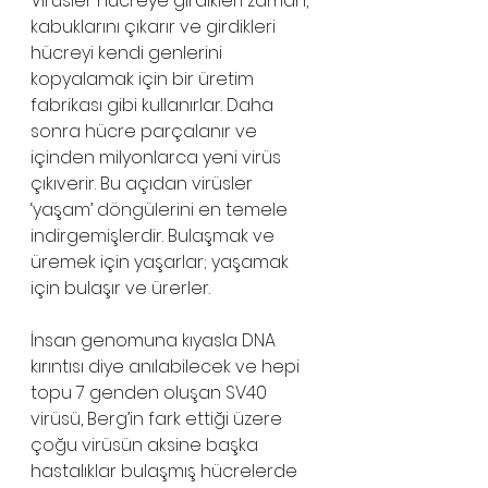
Virüsler hücreye girdikleri zaman, 
kabuklarını çıkarır ve girdikleri 
hücreyi kendi genlerini 
kopyalamak için bir üretim 
fabrikası gibi kullanırlar. Daha 
sonra hücre parçalanır ve 
içinden milyonlarca yeni virüs 
çıkıverir. Bu açıdan virüsler 
‘yaşam’ döngülerini en temele 
indirgemişlerdir. Bulaşmak ve 
üremek için yaşarlar; yaşamak 
için bulaşır ve ürerler.
İnsan genomuna kıyasla DNA 
kırıntısı diye anılabilecek ve hepi 
topu 7 genden oluşan SV40 
virüsü, Berg’in fark ettiği üzere 
çoğu virüsün aksine başka 
hastalıklar bulaşmış hücrelerde 