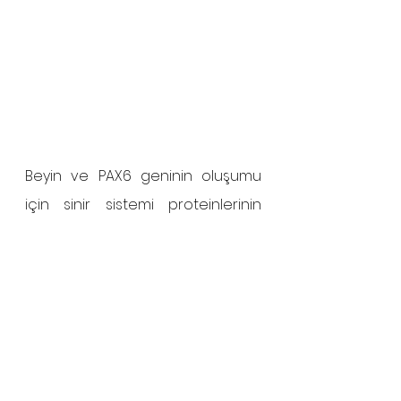
Beyin ve PAX6 geninin oluşumu 
için sinir sistemi proteinlerinin 
ekspresyonunun ve sentezinin 
düzenleyicisi olan SHH geni, 
kromozomal anormallikler 
nedeniyle mutasyona uğrayan 
ve normal işlevlerini kaybeden 
gözlerin doğru sentez halidir. SHH 