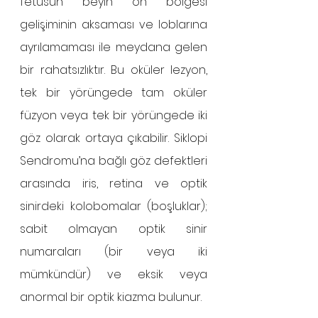
fetüsün beyin ön bölgesi 
gelişiminin aksaması ve loblarına 
ayrılamaması ile meydana gelen 
bir rahatsızlıktır. Bu oküler lezyon, 
tek bir yörüngede tam oküler 
füzyon veya tek bir yörüngede iki 
göz olarak ortaya çıkabilir. Siklopi 
Sendromu’na bağlı göz defektleri 
arasında iris, retina ve optik 
sinirdeki kolobomalar (boşluklar); 
sabit olmayan optik sinir 
numaraları (bir veya iki 
mümkündür) ve eksik veya 
anormal bir optik kiazma bulunur.