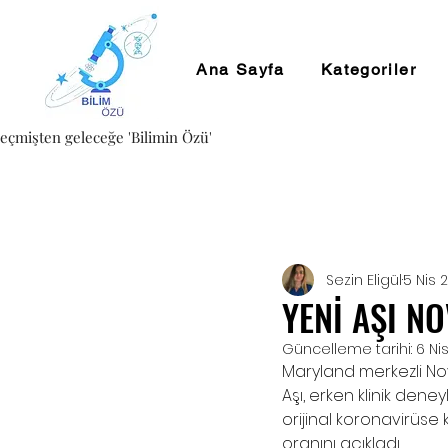
Ana Sayfa
Kategoriler
eçmişten geleceğe 'Bilimin Özü'
Sezin Eligül
5 Nis 
YENİ AŞI N
Güncelleme tarihi:
6 Ni
Maryland merkezli Nova
Aşı, erken klinik den
orijinal koronavirüse ka
oranını açıkladı. 