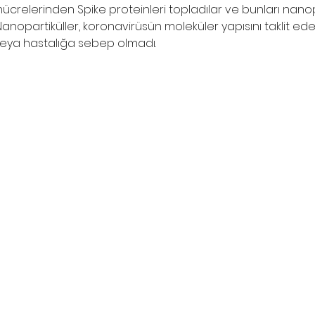
hücrelerinden Spike proteinleri topladılar ve bunları nanop
. Nanopartiküller, koronavirüsün moleküler yapısını taklit e
eya hastalığa sebep olmadı. 