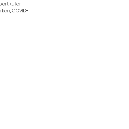
artiküller 
derken, COVID-