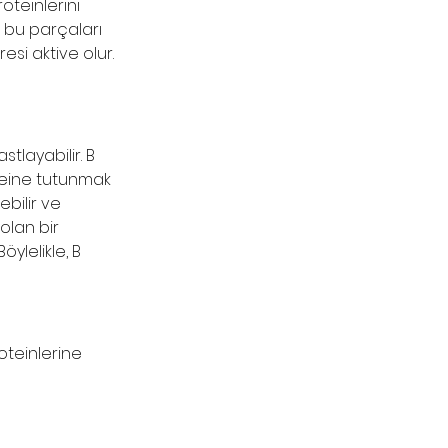
roteinlerini 
 bu parçaları 
esi aktive olur. 
tlayabilir. B 
oteine tutunmak 
ebilir ve 
olan bir 
ylelikle, B 
oteinlerine 