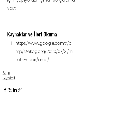
için yapıyoruz? Şimdi sorgulama 
vakti!
Kaynaklar ve İleri Okuma
https://www.google.com.tr/a
mp/s/ekog.org/2020/07/21/mi
mikri-nedir/amp/
Bilgi
Biyoloji
Hepsini Gör
İlgili Yazılar