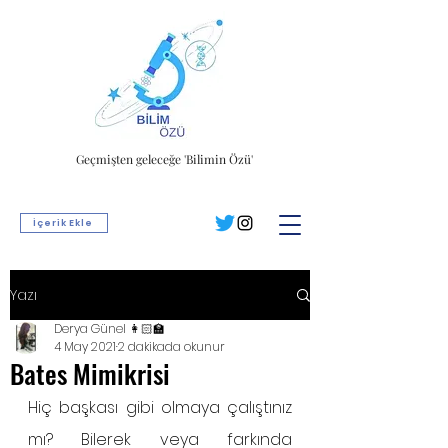
Geçmişten geleceğe 'Bilimin Özü'
İçerik Ekle
Yazı
Derya Günel 👩🏻‍🏫
4 May 2021
2 dakikada okunur
Bates Mimikrisi
Hiç başkası gibi olmaya çalıştınız 
mı? Bilerek veya farkında 