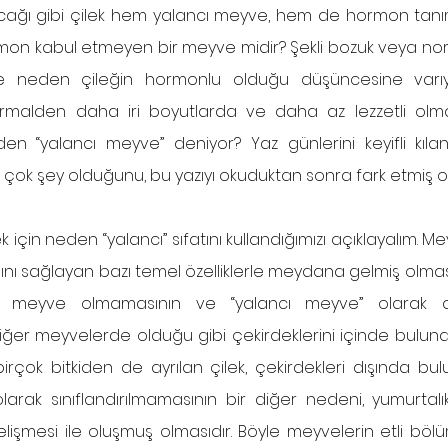
acağı gibi çilek hem yalancı meyve, hem de hormon tanımaz
rmon kabul etmeyen bir meyve midir? Şekli bozuk veya nor
 neden çileğin hormonlu olduğu düşüncesine varıyor
normalden daha iri boyutlarda ve daha az lezzetli olma
en “yalancı meyve” deniyor? Yaz günlerini keyifli kılan
 çok şey olduğunu, bu yazıyı okuduktan sonra fark etmiş ol
ek için neden “yalancı” sıfatını kullandığımızı açıklayalım. M
sını sağlayan bazı temel özelliklerle meydana gelmiş olması 
 meyve olmamasının ve “yalancı meyve” olarak adla
diğer meyvelerde olduğu gibi çekirdeklerini içinde bulund
irçok bitkiden de ayrılan çilek, çekirdekleri dışında bulun
rak sınıflandırılmamasının bir diğer nedeni, yumurtalık 
şmesi ile oluşmuş olmasıdır. Böyle meyvelerin etli bölüml