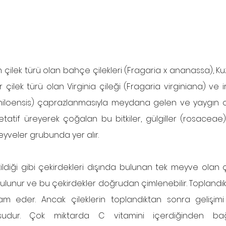
n çilek türü olan bahçe çilekleri (Fragaria x ananassa), Ku
r çilek türü olan Virginia çileği (Fragaria virginiana) ve iri 
chiloensis) çaprazlanmasıyla meydana gelen ve yaygın olar
etatif üreyerek çoğalan bu bitkiler, gülgiller (rosaceae) 
yveler grubunda yer alır. 
diği gibi çekirdekleri dışında bulunan tek meyve olan çil
ulunur ve bu çekirdekler doğrudan çimlenebilir. Toplandı
vam eder. Ancak çileklerin toplandıktan sonra gelişim
sudur. Çok miktarda C vitamini içerdiğinden bağışı