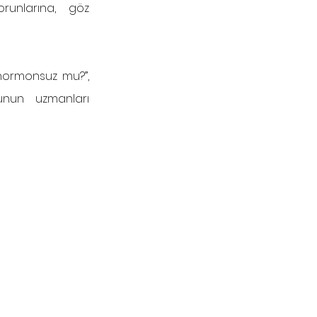
runlarına, göz 
hormonsuz mu?”, 
unun uzmanları 