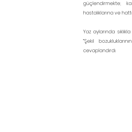
güçlendirmekte; ka
hastalıklarına ve hatta 
Yaz aylarında sıklık
“Şekil bozukluklar
cevaplandırdı.