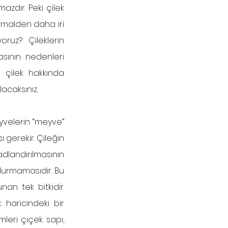
dır. Peki çilek 
malden daha iri 
uz? Çileklerin 
sının nedenleri 
 çilek hakkında 
acaksınız.
eyvelerin “meyve” 
gerekir. Çileğin 
ndırılmasının 
urmamasıdır. Bu 
an tek bitkidir. 
haricindeki bir 
eri çiçek sapı, 