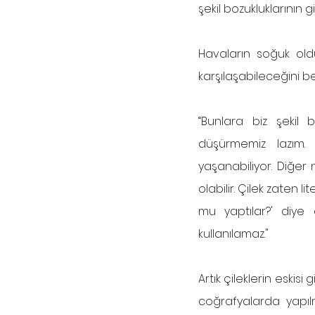
şekil bozukluklarının 
Havaların soğuk oldu
karşılaşabileceğini be
“Bunlara biz şekil 
düşürmemiz lazım. 
yaşanabiliyor. Diğer 
olabilir. Çilek zaten
mu yaptılar?' diye
kullanılamaz."
Artık çileklerin eskis
coğrafyalarda yapılmış