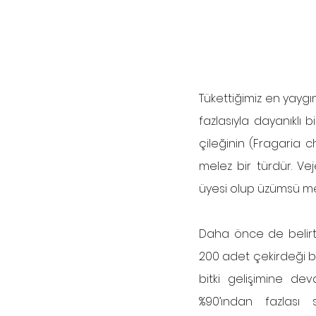
Tükettiğimiz en yaygı
fazlasıyla dayanıklı bi
çileğinin (Fragaria 
melez bir türdür. Vej
üyesi olup üzümsü me
Daha önce de belirtil
200 adet çekirdeği b
bitki gelişimine de
%90’ından fazlası 