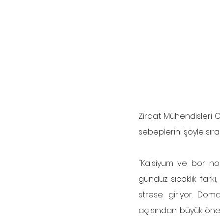
Ziraat Mühendisleri O
sebeplerini şöyle sıral
"Kalsiyum ve bor noks
gündüz sıcaklık farkı
strese giriyor. Dom
açısından büyük önem