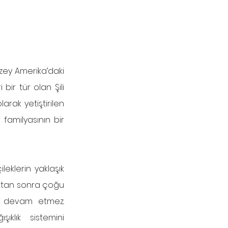
zey Amerika’daki 
bir tür olan Şili 
ak yetiştirilen 
familyasının bir 
eklerin yaklaşık 
ktan sonra çoğu 
i devam etmez. 
klık sistemini 