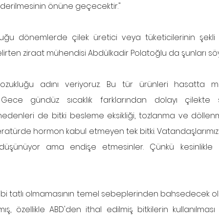
giderilmesinin önüne geçecektir."
ğu dönemlerde çilek üretici veya tüketicilerinin şekli 
lirten ziraat mühendisi Abdülkadir Polatoğlu da şunları söy
bozukluğu adını veriyoruz. Bu tür ürünleri hasatta 
Gece gündüz sıcaklık farklarından dolayı çilekte ş
nedenleri de bitki besleme eksikliği, tozlanma ve döllenme
 literatürde hormon kabul etmeyen tek bitki. Vatandaşlarım
 düşünüyor ama endişe etmesinler. Çünkü kesinlikle 
i gibi tatlı olmamasının temel sebeplerinden bahsedecek olurs
, özellikle ABD'den ithal edilmiş bitkilerin kullanılması ör