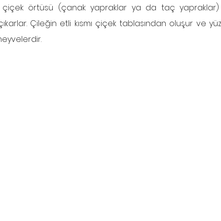
a çiçek örtüsü (çanak yapraklar ya da taç yapraklar) g
çıkarlar. Çileğin etli kısmı çiçek tablasından oluşur ve y
eyvelerdir.