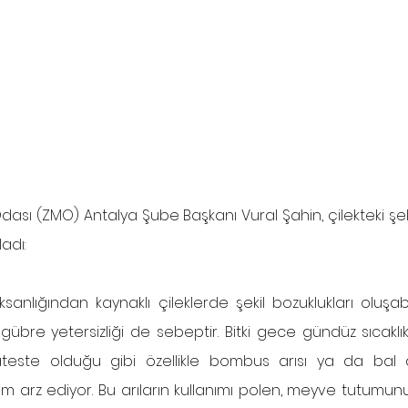
dası (ZMO) Antalya Şube Başkanı Vural Şahin, çilekteki şe
adı:
anlığından kaynaklı çileklerde şekil bozuklukları oluşabi
, gübre yetersizliği de sebeptir. Bitki gece gündüz sıcaklık
ateste olduğu gibi özellikle bombus arısı ya da bal ar
 arz ediyor. Bu arıların kullanımı polen, meyve tutumun