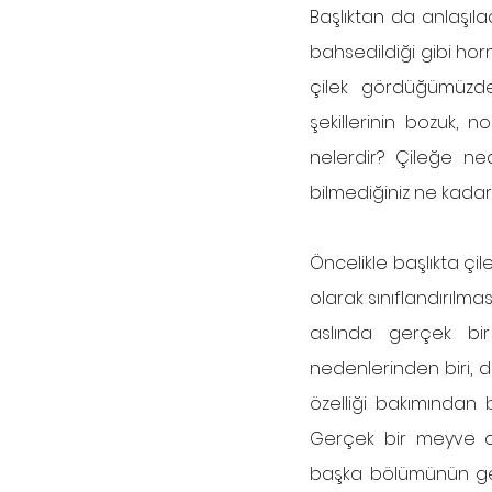
Başlıktan da anlaşıl
bahsedildiği gibi ho
çilek gördüğümüzde
şekillerinin bozuk, 
nelerdir? Çileğe ned
bilmediğiniz ne kadar
Öncelikle başlıkta çil
olarak sınıflandırılma
aslında gerçek bir
nedenlerinden biri, 
özelliği bakımından b
Gerçek bir meyve ola
başka bölümünün geli