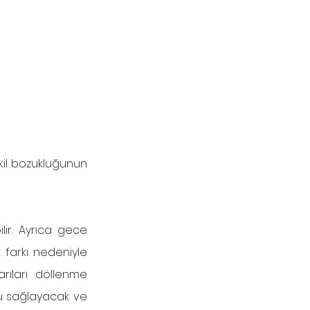
kil bozukluğunun 
lir. Ayrıca gece 
 farkı nedeniyle 
ıları döllenme 
u sağlayacak ve 