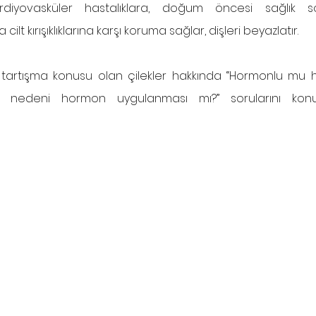
rdiyovasküler hastalıklara, doğum öncesi sağlık so
cilt kırışıklıklarına karşı koruma sağlar, dişleri beyazlatır. 
la tartışma konusu olan çilekler hakkında “Hormonlu mu 
ının nedeni hormon uygulanması mı?” sorularını kon