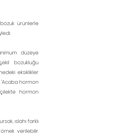
bozuk ürünlerle 
ledi:
minimum düzeye 
ekil bozukluğu 
deki eksiklikler 
ız 'Acaba hormon 
çilekte hormon 
ak, ıslahı farklı 
nek verilebilir. 