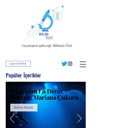
Geçmişten geleceğe 'Bilimin Özü'
İçerik Ekle
Popüler İçerikler
Dünyanın En Derin
Noktası; Mariana Çukuru
Daha Fazla