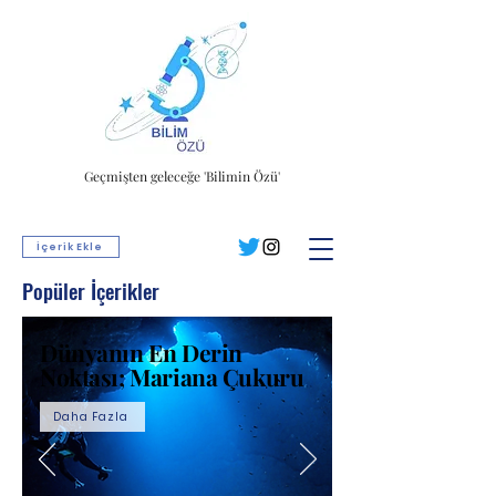
Geçmişten geleceğe 'Bilimin Özü'
İçerik Ekle
Popüler İçerikler
Dünyanın En Derin
Noktası; Mariana Çukuru
Daha Fazla