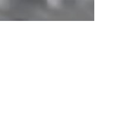
İzel Yıkılmaz
2 Mar 2022
2 dakikada okunur
COVID-19
COVID-19 Pandemisi Bizi
Erken Mi Yaşlandırdı? Neden
Hepimiz Yorgun